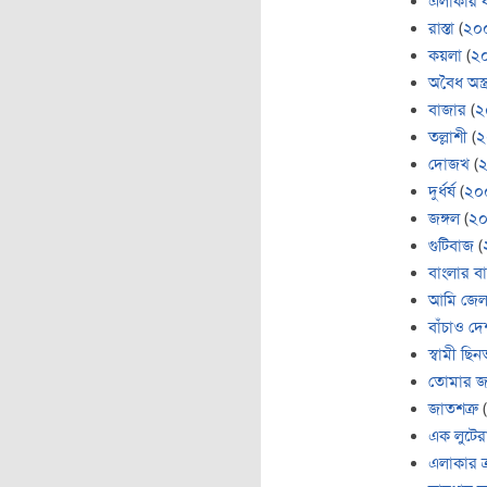
এলাকার 
রাস্তা
(
২০
কয়লা
(
২
অবৈধ অস্ত্
বাজার
(
২
তল্লাশী
(
২
দোজখ
(
দুর্ধর্ষ
(
২০
জঙ্গল
(
২
গুটিবাজ
(
বাংলার ব
আমি জেল
বাঁচাও দে
স্বামী ছি
তোমার জ
জাতশত্রু
(
এক লুটের
এলাকার ত্