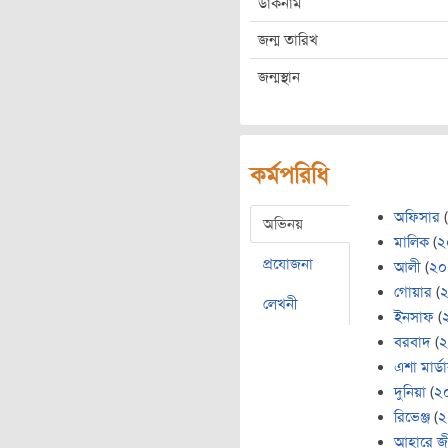
ডাকনাম
জন্ম তারিখ
জন্মস্থান
কর্মপরিধি
অফিসার
(
অভিনয়
মালিক
(
২
প্রযোজনা
আলী
(
২০
গোয়ার
(
লেখনী
ইনসাফ
(
বরবাদ
(
২
এশা মার্ড
দুনিয়া
(
২
রিভেঞ্জ
(
২
আহারে জ