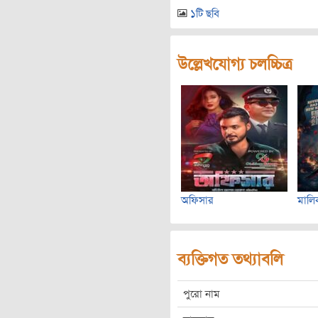
১টি ছবি
উল্লেখযোগ্য চলচ্চিত্র
অফিসার
মালি
ব্যক্তিগত তথ্যাবলি
পুরো নাম