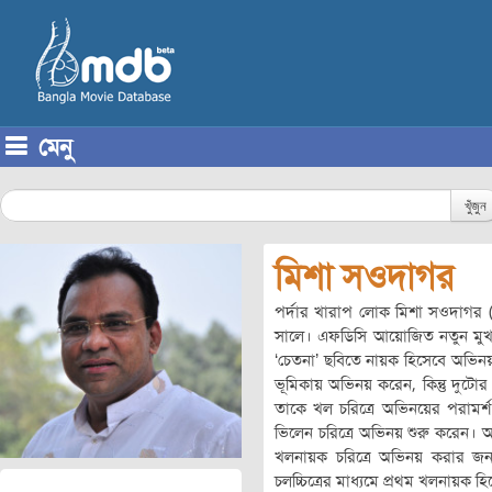
মেনু
Skip to content
খুঁজুন
মিশা সওদাগর
পর্দার খারাপ লোক মিশা সওদাগর 
সালে। এফডিসি আয়োজিত নতুন মুখ কা
‘চেতনা’ ছবিতে নায়ক হিসেবে অভিন
ভূমিকায় অভিনয় করেন, কিন্তু দুটোর
তাকে খল চরিত্রে অভিনয়ের পরামর্
ভিলেন চরিত্রে অভিনয় শুরু করেন।
খলনায়ক চরিত্রে অভিনয় করার জন্য
চলচ্চিত্রের মাধ্যমে প্রথম খলনায়ক হি