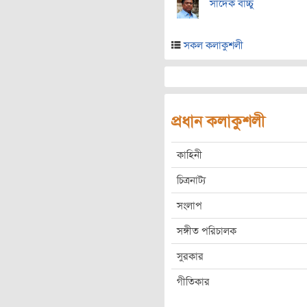
সাদেক বাচ্চু
সকল কলাকুশলী
প্রধান কলাকুশলী
কাহিনী
চিত্রনাট্য
সংলাপ
সঙ্গীত পরিচালক
সুরকার
গীতিকার