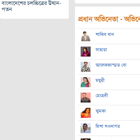
বাংলাদেশের চলচ্চিত্রের উত্থান-
পতন
প্রধান অভিনেতা - অভিনেত
শাকিব খান
সাহারা
আলেকজান্ডার বো
ময়ূরী
মেহেদী
ঝুমকা
মিশা সওদাগর