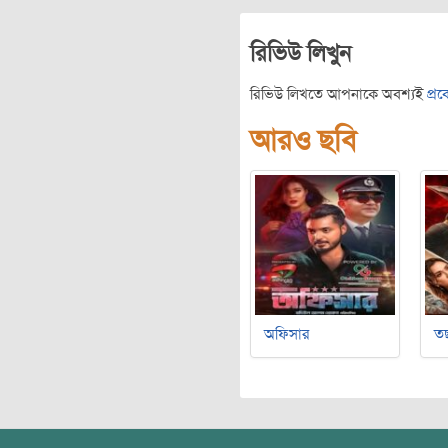
রিভিউ লিখুন
রিভিউ লিখতে আপনাকে অবশ্যই
প্র
আরও ছবি
অফিসার
ত