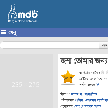
মেনু
Skip to content
খুঁজুন
জন্ম তোমার জন্
আপনার রেটিঙঃ
১০.০
রেটিঙঃ ১০.০
/
১০, ভো
দর্শক মন্তব্যঃ
টি
বিভাগঃ
অ্যাকশন
,
রোমান্টিক
পরিচালকঃ
শাহীন
,
ওয়াজেদ আলী সু
প্রযোজকঃ
মোঃ খোরশেদ আলম