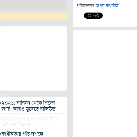
পরিবেশকঃ
অপূর্ব কথাচিত্র
২০২১: বাণিজ্য থেকে শিল্পে
ভারি, আরও ডুবেছে ঢালিউড
২০২২ সালে মুক্তি পেতে পারে
এই সব সিনেমা
স্বাধীনতার পাঁচ দশকে