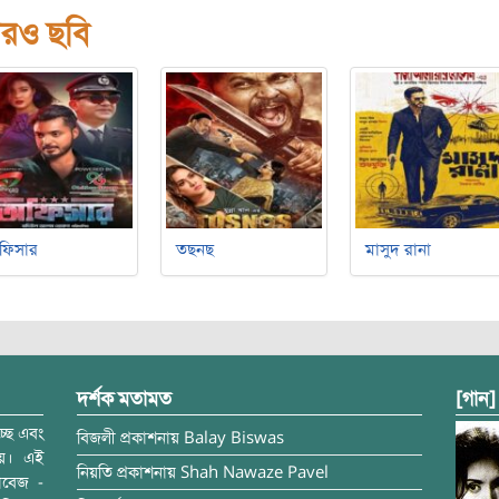
রও ছবি
ফিসার
তছনছ
মাসুদ রানা
দর্শক মতামত
[গান]
্ছে এবং
বিজলী
প্রকাশনায়
Balay Biswas
ময়। এই
নিয়তি
প্রকাশনায়
Shah Nawaze Pavel
াবেজ -