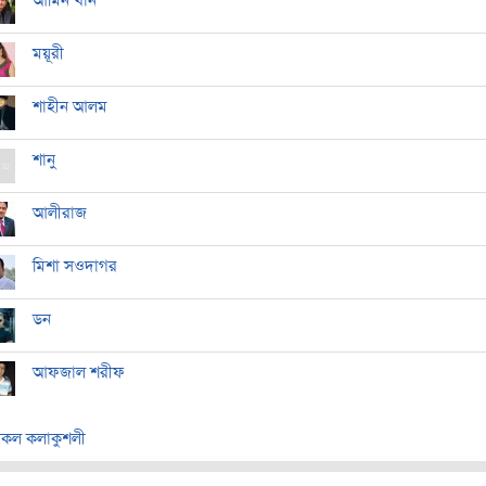
আমিন খান
ময়ূরী
শাহীন আলম
শানু
আলীরাজ
মিশা সওদাগর
ডন
আফজাল শরীফ
কল কলাকুশলী