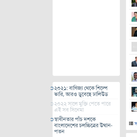
২০২১: বাণিজ্য থেকে শিল্পে
ভারি, আরও ডুবেছে ঢালিউড
২০২২ সালে মুক্তি পেতে পারে
এই সব সিনেমা
স্বাধীনতার পাঁচ দশকে
স
বাংলাদেশের চলচ্চিত্রের উত্থান-
পতন