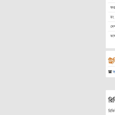
ফর
রং
দে
ভা
ট্র
স
রি
রিভ