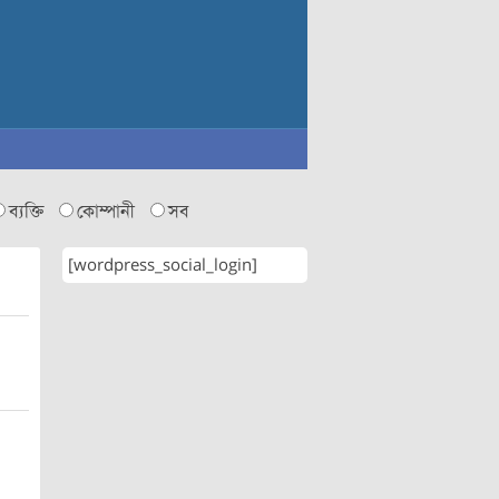
ব্যক্তি
কোম্পানী
সব
[wordpress_social_login]