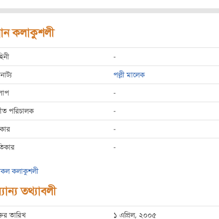
রধান কলাকুশলী
হিনী
-
রনাট্য
পল্লী মালেক
লাপ
-
্গীত পরিচালক
-
রকার
-
তিকার
-
কল কলাকুশলী
যান্য তথ্যাবলী
্তির তারিখ
১ এপ্রিল, ২০০৫