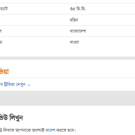
ম্যাট
৩৫ মি.মি.
রঙিন
শ
বাংলাদেশ
ষা
বাংলা
িভিয়া
ব ট্রিভিয়া দেখুন →
ভিউ লিখুন
িউ লিখতে আপনাকে অবশ্যই
প্রবেশ
করতে হবে।