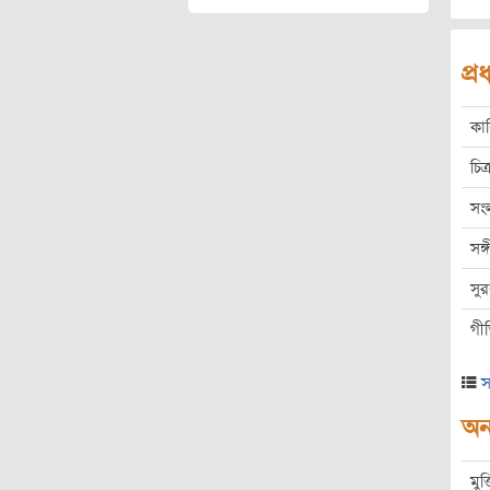
প্
কা
চিত্
সং
সঙ
সু
গী
স
অন্
মুক