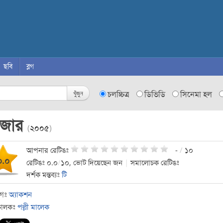
ছবি
ব্লগ
খুঁজুন
চলচ্চিত্র
ডিভিডি
সিনেমা হল
াজার
(
২০০৫
)
আপনার রেটিঙঃ
-
/
১০
০.০
রেটিঙঃ ০.০
/
১০, ভোট দিয়েছেন জন
|
সমালোচক রেটিঙঃ
দর্শক মন্তব্যঃ
টি
াগঃ
অ্যাকশন
চালকঃ
পল্লী মালেক