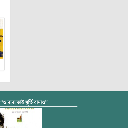
 “ও দাদা ভাই মূর্তি বানাও”