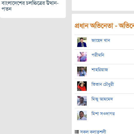
বাংলাদেশের চলচ্চিত্রের উত্থান-
পতন
প্রধান অভিনেতা - অভিনেত
জায়েদ খান
পরীমনি
শাহরিয়াজ
তিতান চৌধুরী
মিজু আহমেদ
মিশা সওদাগর
সকল কলাকুশলী