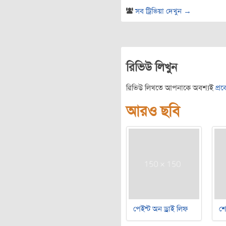
সব ট্রিভিয়া দেখুন →
রিভিউ লিখুন
রিভিউ লিখতে আপনাকে অবশ্যই
প্র
আরও ছবি
পেইন্ট অন ড্রাই লিফ
শ