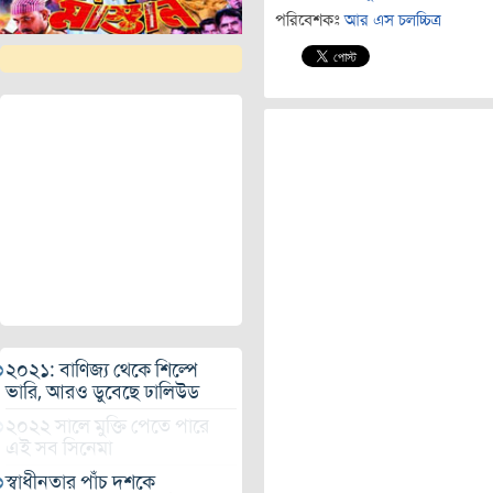
পরিবেশকঃ
আর এস চলচ্চিত্র
২০২১: বাণিজ্য থেকে শিল্পে
ভারি, আরও ডুবেছে ঢালিউড
২০২২ সালে মুক্তি পেতে পারে
এই সব সিনেমা
স্বাধীনতার পাঁচ দশকে