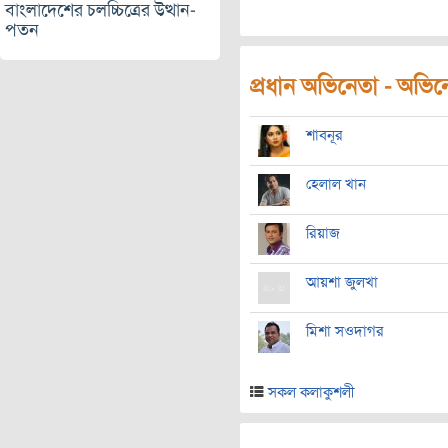
বাংলাদেশের চলচ্চিত্রের উত্থান-
পতন
প্রধান অভিনেতা - অভিনেত
শাবনূর
হেলাল খান
রিয়াজ
আয়শা জুলখা
মিশা সওদাগর
সকল কলাকুশলী