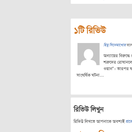
১টি রিভিউ
হিমু সিনেমাখোর
বল
অন্যায়ের বিরুদ্ধ
শত্রুদের রোষানল
ওয়ান”। তারপর ঘ
সাংঘর্ষিক ঘটনা…
রিভিউ লিখুন
রিভিউ লিখতে আপনাকে অবশ্যই
প্র