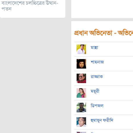
বাংলাদেশের চলচ্চিত্রের উত্থান-
পতন
প্রধান অভিনেতা - অভিনেত
মান্না
শাহনাজ
রাজ্জাক
ময়ূরী
ডিপজল
হুমায়ূন ফরীদি