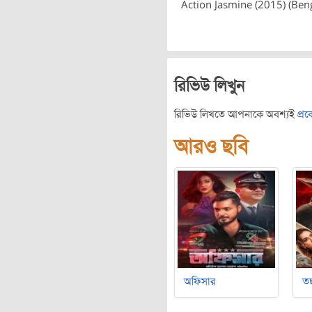
Action Jasmine (2015) (Beng
রিভিউ লিখুন
রিভিউ লিখতে আপনাকে অবশ্যই
প্র
আরও ছবি
অফিসার
ত