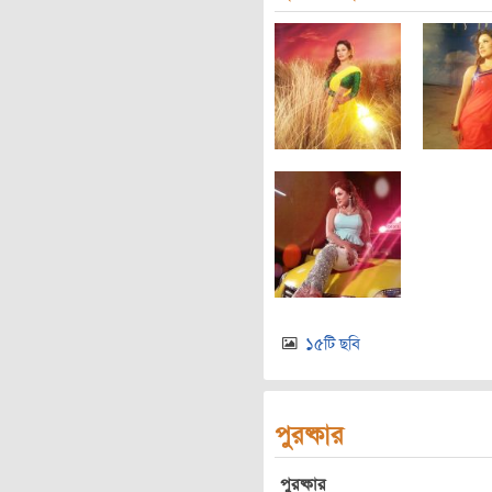
১৫টি ছবি
পুরষ্কার
পুরষ্কার