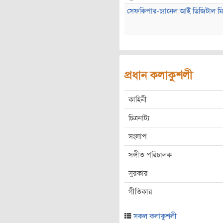
সেফকিপার-চ্যানেল আই ডিজিটাল মিড
প্রধান কলাকুশলী
কাহিনী
চিত্রনাট্য
সংলাপ
সঙ্গীত পরিচালক
সুরকার
গীতিকার
সকল কলাকুশলী