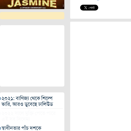
২০২১: বাণিজ্য থেকে শিল্পে
ভারি, আরও ডুবেছে ঢালিউড
২০২২ সালে মুক্তি পেতে পারে
এই সব সিনেমা
স্বাধীনতার পাঁচ দশকে