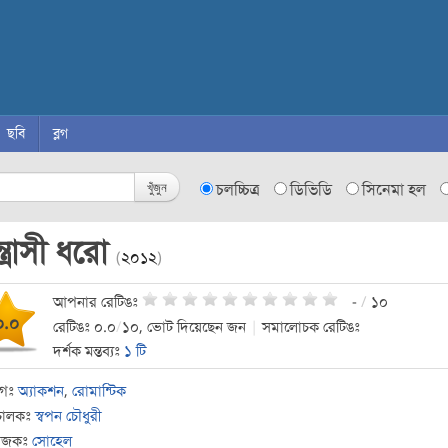
ছবি
ব্লগ
খুঁজুন
চলচ্চিত্র
ডিভিডি
সিনেমা হল
্ত্রাসী ধরো
(
২০১২
)
আপনার রেটিঙঃ
-
/
১০
০.০
রেটিঙঃ ০.০
/
১০, ভোট দিয়েছেন জন
|
সমালোচক রেটিঙঃ
দর্শক মন্তব্যঃ
১ টি
াগঃ
অ্যাকশন
,
রোমান্টিক
চালকঃ
স্বপন চৌধুরী
যোজকঃ
সোহেল