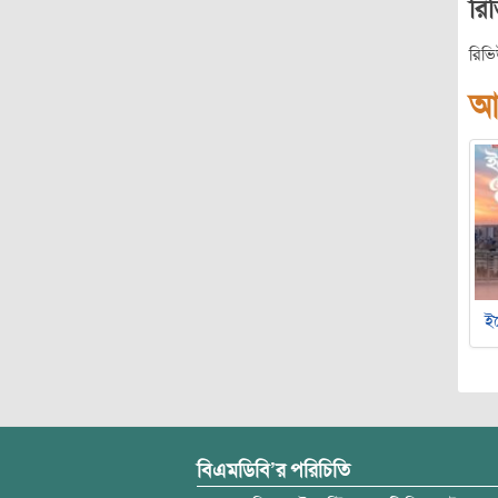
রি
রিভ
আ
ইচ
বিএমডিবি’র পরিচিতি