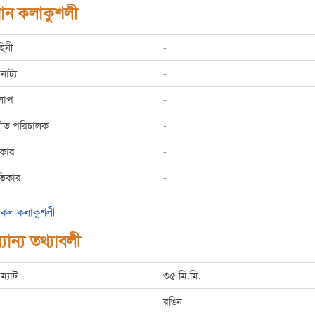
রধান কলাকুশলী
হিনী
-
রনাট্য
-
লাপ
-
্গীত পরিচালক
-
রকার
-
তিকার
-
কল কলাকুশলী
যান্য তথ্যাবলী
ম্যাট
৩৫ মি.মি.
রঙিন