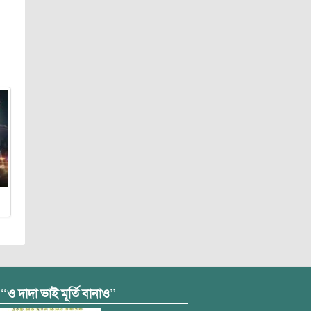
 “ও দাদা ভাই মূর্তি বানাও”