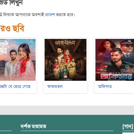
ভিউ লিখুন
িউ লিখতে আপনাকে অবশ্যই
প্রবেশ
করতে হবে।
রও ছবি
্ছেটা যে হেরে গেছে
তাজমহল
অফিসার
দর্শক মতামত
[গান]