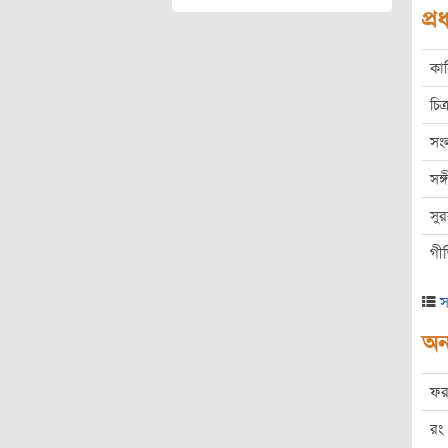
প্
কা
চিত্
সং
সঙ
সু
গী
স
অন্
ফর
রং