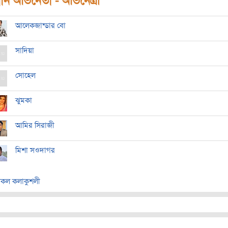
ধান অভিনেতা - অভিনেত্রী
আলেকজান্ডার বো
সাদিয়া
সোহেল
ঝুমকা
আমির সিরাজী
মিশা সওদাগর
কল কলাকুশলী