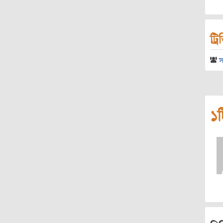
ট্র
স
১ট