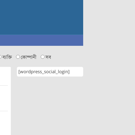
ব্যক্তি
কোম্পানী
সব
[wordpress_social_login]