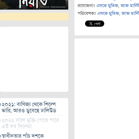
প্রযোজনাঃ
এসকে মুভিজ
,
জাজ মাল্টি
পরিবেশকঃ
এসকে মুভিজ
,
জাজ মাল্টি
২০২১: বাণিজ্য থেকে শিল্পে
ভারি, আরও ডুবেছে ঢালিউড
২০২২ সালে মুক্তি পেতে পারে
এই সব সিনেমা
স্বাধীনতার পাঁচ দশকে