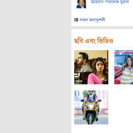
আরমান পারভেজ মুরাদ
সকল কলাকুশলী
ছবি এবং ভিডিও