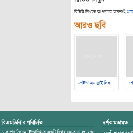
রিভিউ লিখতে আপনাকে অবশ্যই
প্র
আরও ছবি
পেইন্ট অন ড্রাই লিফ
শ
বিএমডিবি’র পরিচিতি
দর্শক মতামত
এদেশের সিনেমা ইন্ডাস্ট্রিতে একটি বিপ্লব ঘটতে যাচ্ছে এবং