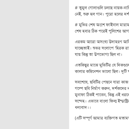
# তুমুল গোলাগুলি চলছে নায়ক-নায়
নেই, শুরু হল গান। পুরো হলের দর্শ
# মুভির শেষ অংশে ফাইনাল মারাম
শেষ হবার ঠিক পরেই পুলিশের আ
এরকম আরো অসংখ্য উদাহরণ আমি দ
যাচ্ছেতাই। শুভর সংলাপে ‘হিরক রাজ
যায় কিন্তু তা উপভোগ্য ছিল না।
এতকিছুর মাঝে মুভিটির যে দিকগুল
কালার কম্বিনেশন ভালো ছিল। দুটি
সবশেষে, ছবিটির পেছনে যারা কাজ
গল্পে ছবি নির্মাণ করুন, দর্শকদে
মুনাফা ঠিকই পাবেন, কিন্তু এই ধরন
সন্দেহ। এভাবে বাংলা ফিল্ম ইন্ডাষ্
ধন্যবাদ।।
(এটি সম্পূর্ণ আমার ব্যক্তিগত মত