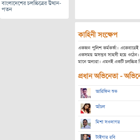
বাংলাদেশের চলচ্চিত্রের উত্থান-
পতন
কাহিনী সংক্ষেপ
একজন পুলিশ কর্মকর্তা। একেবারেই খ
একসময় অসম্ভব সাহসী হয়ে ওঠেন। অস
মানে অন্যরা। এমনই একটি চলচ্চিত্র 
প্রধান অভিনেতা - অভিনেত
আরিফিন শুভ
‌আঁচল
মিশা সওদাগর
টাইগার রবি