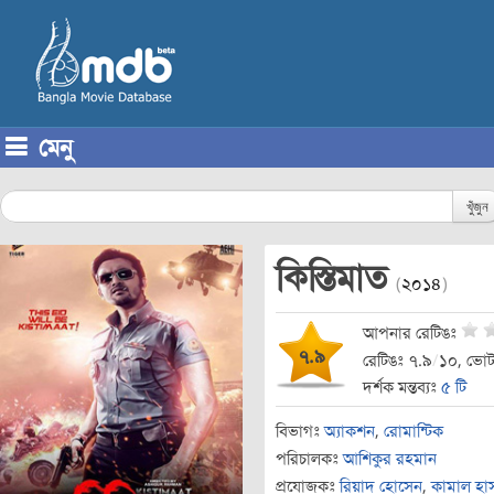
মেনু
Skip to content
খুঁজুন
কিস্তিমাত
(
২০১৪
)
আপনার রেটিঙঃ
৭.৯
রেটিঙঃ ৭.৯
/
১০, ভোট
দর্শক মন্তব্যঃ
৫ টি
বিভাগঃ
অ্যাকশন
,
রোমান্টিক
পরিচালকঃ
আশিকুর রহমান
প্রযোজকঃ
রিয়াদ হোসেন
,
কামাল হা