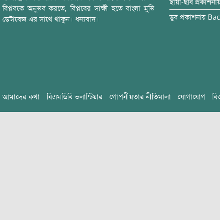
ছায়া-ছবি
প্রকাশনা
বিপ্লবকে অনুভব করতে, বিপ্লবের সাক্ষী হতে বাংলা মুভি
ডুব
প্রকাশনায়
Bac
ডেটাবেজ এর সাথে থাকুন। ধন্যবাদ।
আমাদের কথা
বিএমডিবি ভলান্টিয়ার
গোপনীয়তার নীতিমালা
যোগাযোগ
বি