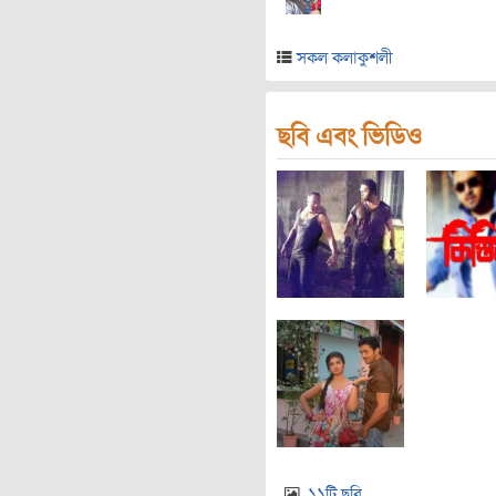
সকল কলাকুশলী
ছবি এবং ভিডিও
১১টি ছবি