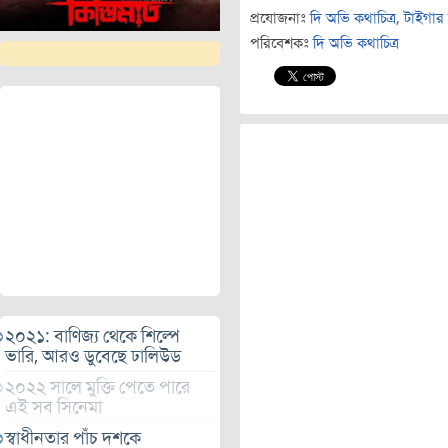
প্রযোজনাঃ
দি অভি কথাচিত্র
,
টাইগার 
পরিবেশকঃ
দি অভি কথাচিত্র
২০২১: বাণিজ্য থেকে শিল্পে
ভারি, আরও ডুবেছে ঢালিউড
২০২২ সালে মুক্তি পেতে পারে
এই সব সিনেমা
স্বাধীনতার পাঁচ দশকে