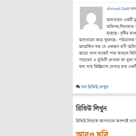
Ahmad Galib
বল
অসাধারন একটি ম
অভিনয়,সিনেমার গু
হয়েছে। বৃষ্টির ম
অসাধারন করে তুলেছে। পরিচালক 
আরেফিন শুভ যে একজন গুণী অভিন
আরো ভাল বাজেট পায় তাহলে তিনি 
পারবেন এ মুভিটি দেখলে তা বুঝা য
বলা যায় কিস্তিমাত দেখার মত একট
সব রিভিউ দেখুন
রিভিউ লিখুন
রিভিউ লিখতে আপনাকে অবশ্যই
প্র
আরও ছবি