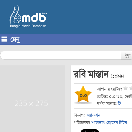
মেনু
Skip to content
খুঁজুন
রবি মাস্তান
(
১৯৯৯
)
আপনার রেটিঙঃ
০.০
রেটিঙঃ ০.০
/
১০, ভোট
দর্শক মন্তব্যঃ
টি
বিভাগঃ
অ্যাকশন
পরিচালকঃ
শাহাদাৎ হোসেন লিটন