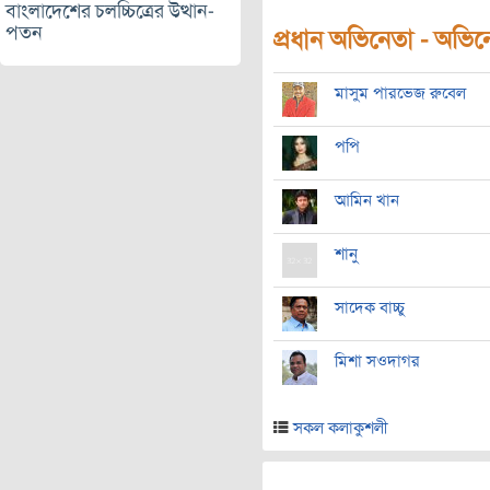
বাংলাদেশের চলচ্চিত্রের উত্থান-
পতন
প্রধান অভিনেতা - অভিনেত
মাসুম পারভেজ রুবেল
পপি
আমিন খান
শানু
সাদেক বাচ্চু
মিশা সওদাগর
সকল কলাকুশলী