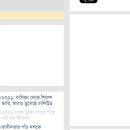
২০২১: বাণিজ্য থেকে শিল্পে
ভারি, আরও ডুবেছে ঢালিউড
২০২২ সালে মুক্তি পেতে পারে
এই সব সিনেমা
স্বাধীনতার পাঁচ দশকে