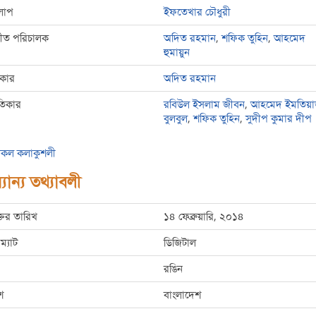
লাপ
ইফতেখার চৌধুরী
্গীত পরিচালক
অদিত রহমান
,
শফিক তুহিন
,
আহমেদ
হুমায়ুন
রকার
অদিত রহমান
তিকার
রবিউল ইসলাম জীবন
,
আহমেদ ইমতিয়
বুলবুল
,
শফিক তুহিন
,
সুদীপ কুমার দীপ
কল কলাকুশলী
যান্য তথ্যাবলী
্তির তারিখ
১৪ ফেব্রুয়ারি, ২০১৪
ম্যাট
ডিজিটাল
রঙিন
শ
বাংলাদেশ