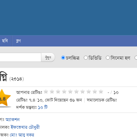
ছবি
ব্লগ
খুঁজুন
চলচ্চিত্র
ডিভিডি
সিনেমা হল
্নি
(
২০১৪
)
আপনার রেটিঙঃ
-
/
১০
৭.৪
রেটিঙঃ ৭.৪
/
১০, ভোট দিয়েছেন ৩৬ জন
|
সমালোচক রেটিঙঃ
দর্শক মন্তব্যঃ
১০ টি
াগঃ
অ্যাকশন
চালকঃ
ইফতেখার চৌধুরী
যোজকঃ
মোঃ আবু বকর