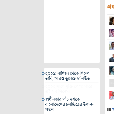
প্র
২০২১: বাণিজ্য থেকে শিল্পে
ভারি, আরও ডুবেছে ঢালিউড
২০২২ সালে মুক্তি পেতে পারে
এই সব সিনেমা
স্বাধীনতার পাঁচ দশকে
বাংলাদেশের চলচ্চিত্রের উত্থান-
পতন
স