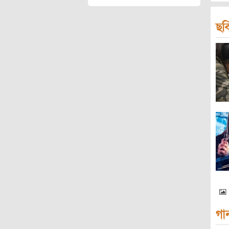
ছব
গা