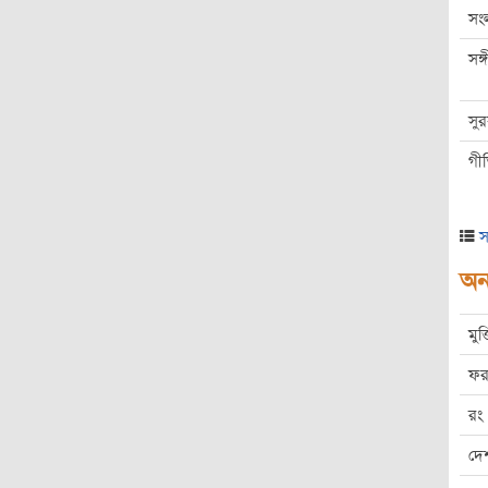
সং
সঙ
সু
গী
স
অন্
মুক
ফর
রং
দে