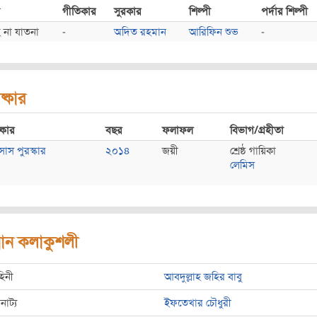
গীতিকার
সুরকার
শিল্পী
পর্দার শিল্পী
 না যাতনা
-
অদিত রহমান
আরিফিন শুভ
-
ষ্কার
্কার
বছর
ফলাফল
বিভাগ/গ্রহীতা
সাস পুরস্কার
২০১৪
জয়ী
শ্রেষ্ঠ গায়িকা
লেমিস
রধান কলাকুশলী
হিনী
আবদুল্লাহ জহির বাবু
রনাট্য
ইফতেখার চৌধুরী