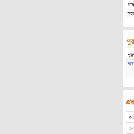
গান
সহে
পুর
পুরষ
বাচ
প্
কা
চিত্