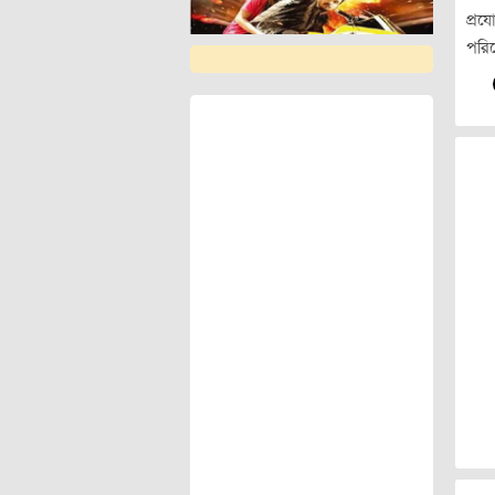
প্রয
পরি