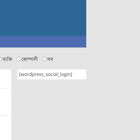
ব্যক্তি
কোম্পানী
সব
[wordpress_social_login]