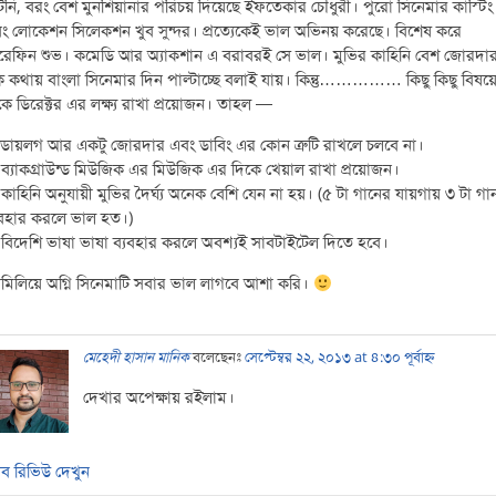
েনি, বরং বেশ মুনশিয়ানার পরিচয় দিয়েছে ইফতেকার চৌধুরী। পুরো সিনেমার কাস্টিং
ং লোকেশন সিলেকশন খুব সুন্দর। প্রত্যেকেই ভাল অভিনয় করেছে। বিশেষ করে
েফিন শুভ। কমেডি আর অ্যাকশান এ বরাবরই সে ভাল। মুভির কাহিনি বেশ জোরদা
 কথায় বাংলা সিনেমার দিন পাল্টাচ্ছে বলাই যায়। কিন্তু…………… কিছু কিছু বিষয়
কে ডিরেক্টর এর লক্ষ্য রাখা প্রয়োজন। তাহল —
 ডায়লগ আর একটু জোরদার এবং ডাবিং এর কোন ত্রুটি রাখলে চলবে না।
 ব্যাকগ্রাউন্ড মিউজিক এর মিউজিক এর দিকে খেয়াল রাখা প্রয়োজন।
 কাহিনি অনুযায়ী মুভির দৈর্ঘ্য অনেক বেশি যেন না হয়। (৫ টা গানের যায়গায় ৩ টা গা
যবহার করলে ভাল হত।)
 বিদেশি ভাষা ভাষা ব্যবহার করলে অবশ্যই সাবটাইটেল দিতে হবে।
মিলিয়ে অগ্নি সিনেমাটি সবার ভাল লাগবে আশা করি।
মেহেদী হাসান মানিক
বলেছেনঃ
সেপ্টেম্বর ২২, ২০১৩ at ৪:৩০ পূর্বাহ্ন
দেখার অপেক্ষায় রইলাম।
ব রিভিউ দেখুন