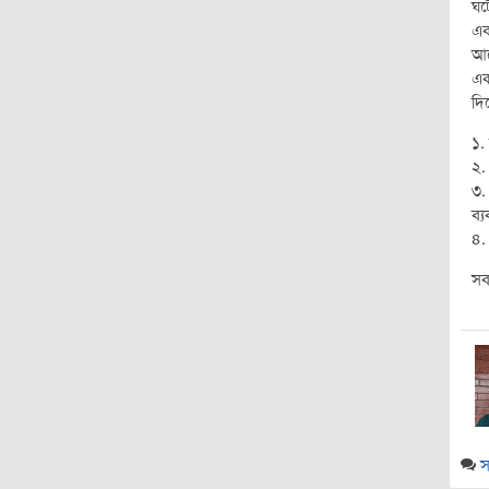
ঘট
এব
আর
এক
দি
১.
২.
৩.
ব্
৪.
সব
স