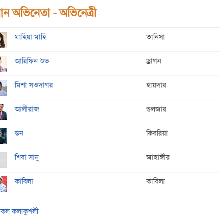
ধান অভিনেতা - অভিনেত্রী
মাহিয়া মাহি
তানিসা
আরিফিন শুভ
ড্রাগন
মিশা সওদাগর
হায়দার
আলীরাজ
গুলজার
ডন
কিবরিয়া
শিবা সানু
জাহাঙ্গীর
কাবিলা
কাবিলা
কল কলাকুশলী