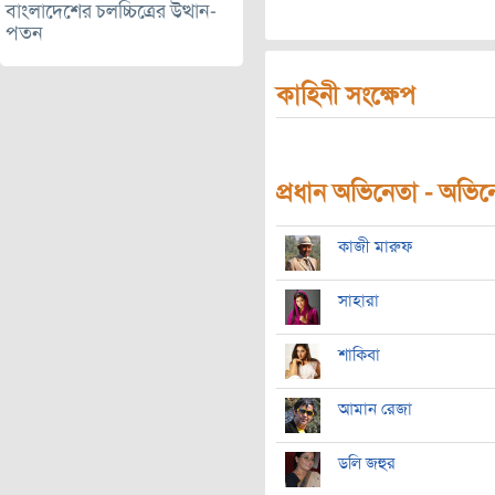
বাংলাদেশের চলচ্চিত্রের উত্থান-
পতন
কাহিনী সংক্ষেপ
bostir chhele kotipoti bostir 
প্রধান অভিনেতা - অভিনেত
কাজী মারুফ
সাহারা
শাকিবা
আমান রেজা
ডলি জহুর