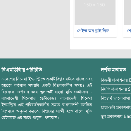
পেইন্ট অন ড্রাই লিফ
শ
বিএমডিবি’র পরিচিতি
দর্শক মতামত
এদেশের সিনেমা ইন্ডাস্ট্রিতে একটি বিপ্লব ঘটতে যাচ্ছে এবং
বিজলী
প্রকাশনায়
হয়তো বর্তমান সময়টা একটি বিপ্লবকালীন সময়। এই
নিয়তি
প্রকাশনায়
S
বিপ্লবকে বেগবান করে তুলতেই বাংলা মুভি ডেটাবেজ -
বাংলাদেশী সিনেমার ডেটাবেজ। বাংলাদেশী সিনেমা
নিঃস্বার্থ ভালোবাসা
ইন্ডাস্ট্রির এই পরিবর্তনকালীন সময়ে বাংলাদেশী চলচ্চিত্র
ছায়া-ছবি
প্রকাশনা
বিপ্লবকে অনুভব করতে, বিপ্লবের সাক্ষী হতে বাংলা মুভি
ডুব
প্রকাশনায়
Bac
ডেটাবেজ এর সাথে থাকুন। ধন্যবাদ।