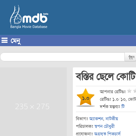
মেনু
Skip to content
খুঁজুন
বস্তির ছেলে কো
আপনার রেটিঙঃ
১.০
রেটিঙঃ ১.০
/
১০, ভোট
দর্শক মন্তব্যঃ
টি
বিভাগঃ
অ্যাকশন
,
নাটকীয়
পরিচালকঃ
স্বপন চৌধুরী
প্রযোজনাঃ
অগ্রদূত পিকচার্স