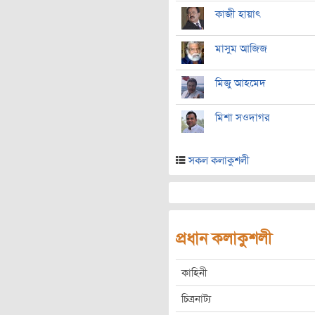
কাজী হায়াৎ
মাসুম আজিজ
মিজু আহমেদ
মিশা সওদাগর
সকল কলাকুশলী
প্রধান কলাকুশলী
কাহিনী
চিত্রনাট্য