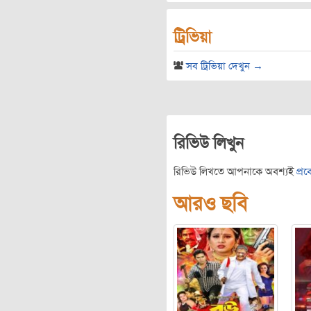
ট্রিভিয়া
সব ট্রিভিয়া দেখুন →
রিভিউ লিখুন
রিভিউ লিখতে আপনাকে অবশ্যই
প্র
আরও ছবি