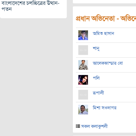
বাংলাদেশের চলচ্চিত্রের উত্থান-
পতন
প্রধান অভিনেতা - অভিনেত
অমিত হাসান
শানু
আলেকজান্ডার বো
পলি
রূপালী
মিশা সওদাগর
সকল কলাকুশলী