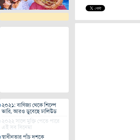
২০২১: বাণিজ্য থেকে শিল্পে
ভারি, আরও ডুবেছে ঢালিউড
২০২২ সালে মুক্তি পেতে পারে
এই সব সিনেমা
স্বাধীনতার পাঁচ দশকে