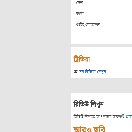
দেশ
ভাষা
শ্যুটিং লোকেশন
ট্রিভিয়া
সব ট্রিভিয়া দেখুন →
রিভিউ লিখুন
রিভিউ লিখতে আপনাকে অবশ্যই
প্র
আরও ছবি