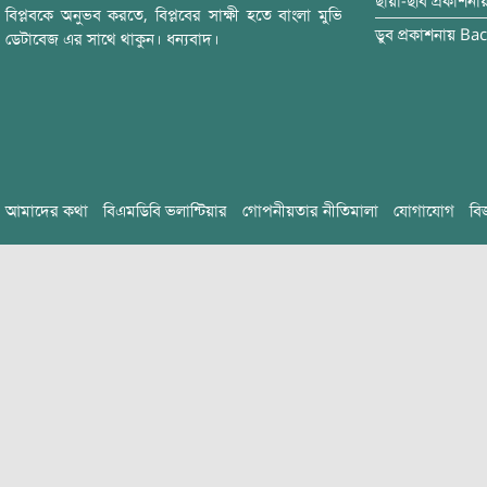
ছায়া-ছবি
প্রকাশনা
বিপ্লবকে অনুভব করতে, বিপ্লবের সাক্ষী হতে বাংলা মুভি
ডুব
প্রকাশনায়
Bac
ডেটাবেজ এর সাথে থাকুন। ধন্যবাদ।
আমাদের কথা
বিএমডিবি ভলান্টিয়ার
গোপনীয়তার নীতিমালা
যোগাযোগ
বি