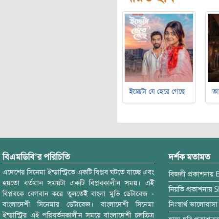
ইচ্ছেটা যে হেরে গেছে
ত
বিএমডিবি’র পরিচিতি
দর্শক মতামত
এদেশের সিনেমা ইন্ডাস্ট্রিতে একটি বিপ্লব ঘটতে যাচ্ছে এবং
বিজলী
প্রকাশনায়
হয়তো বর্তমান সময়টা একটি বিপ্লবকালীন সময়। এই
নিয়তি
প্রকাশনায়
S
বিপ্লবকে বেগবান করে তুলতেই বাংলা মুভি ডেটাবেজ -
বাংলাদেশী সিনেমার ডেটাবেজ। বাংলাদেশী সিনেমা
নিঃস্বার্থ ভালোবাসা
ইন্ডাস্ট্রির এই পরিবর্তনকালীন সময়ে বাংলাদেশী চলচ্চিত্র