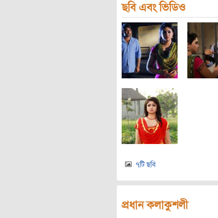
ছবি এবং ভিডিও
৭টি ছবি
প্রধান কলাকুশলী