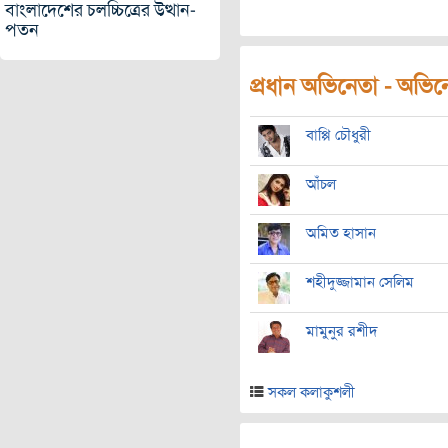
বাংলাদেশের চলচ্চিত্রের উত্থান-
পতন
প্রধান অভিনেতা - অভিনেত
বাপ্পি চৌধুরী
‌আঁচল
অমিত হাসান
শহীদুজ্জামান সেলিম
মামুনুর রশীদ
সকল কলাকুশলী