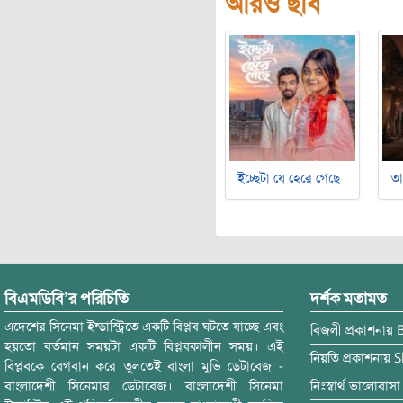
আরও ছবি
ইচ্ছেটা যে হেরে গেছে
ত
বিএমডিবি’র পরিচিতি
দর্শক মতামত
এদেশের সিনেমা ইন্ডাস্ট্রিতে একটি বিপ্লব ঘটতে যাচ্ছে এবং
বিজলী
প্রকাশনায়
হয়তো বর্তমান সময়টা একটি বিপ্লবকালীন সময়। এই
নিয়তি
প্রকাশনায়
S
বিপ্লবকে বেগবান করে তুলতেই বাংলা মুভি ডেটাবেজ -
বাংলাদেশী সিনেমার ডেটাবেজ। বাংলাদেশী সিনেমা
নিঃস্বার্থ ভালোবাসা