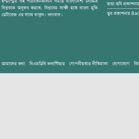
ইন্ডাস্ট্রির এই পরিবর্তনকালীন সময়ে বাংলাদেশী চলচ্চিত্র
ছায়া-ছবি
প্রকাশনা
বিপ্লবকে অনুভব করতে, বিপ্লবের সাক্ষী হতে বাংলা মুভি
ডুব
প্রকাশনায়
Bac
ডেটাবেজ এর সাথে থাকুন। ধন্যবাদ।
আমাদের কথা
বিএমডিবি ভলান্টিয়ার
গোপনীয়তার নীতিমালা
যোগাযোগ
বি