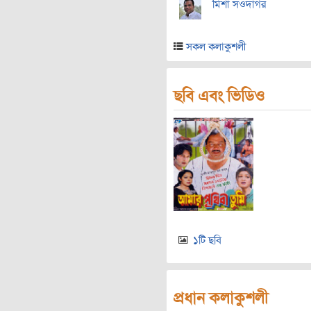
মিশা সওদাগর
সকল কলাকুশলী
ছবি এবং ভিডিও
১টি ছবি
প্রধান কলাকুশলী