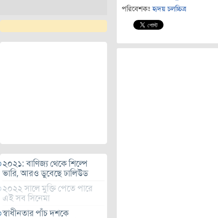
পরিবেশকঃ
হৃদয় চলচ্চিত্র
২০২১: বাণিজ্য থেকে শিল্পে
ভারি, আরও ডুবেছে ঢালিউড
২০২২ সালে মুক্তি পেতে পারে
এই সব সিনেমা
স্বাধীনতার পাঁচ দশকে