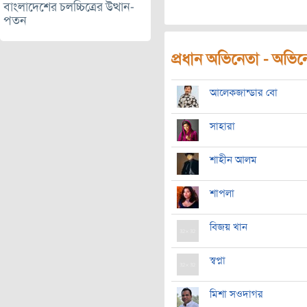
বাংলাদেশের চলচ্চিত্রের উত্থান-
পতন
প্রধান অভিনেতা - অভিনেত
আলেকজান্ডার বো
সাহারা
শাহীন আলম
শাপলা
বিজয় খান
স্বপ্না
মিশা সওদাগর