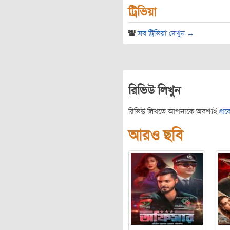
ট্রিভিয়া
সব ট্রিভিয়া দেখুন →
রিভিউ লিখুন
রিভিউ লিখতে আপনাকে অবশ্যই
প্র
আরও ছবি