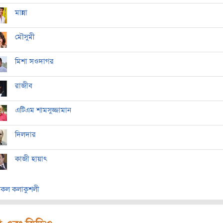
মান্না
মৌসুমী
মিশা সওদাগর
রাজীব
এটিএম শামসুজ্জামান
দিলদার
কাজী হায়াৎ
কল কলাকুশলী