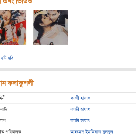
ি এবং ভিডিও
২টি ছবি
রধান কলাকুশলী
হিনী
কাজী হায়াৎ
রনাট্য
কাজী হায়াৎ
লাপ
কাজী হায়াৎ
্গীত পরিচালক
আহমেদ ইমতিয়াজ বুলবুল