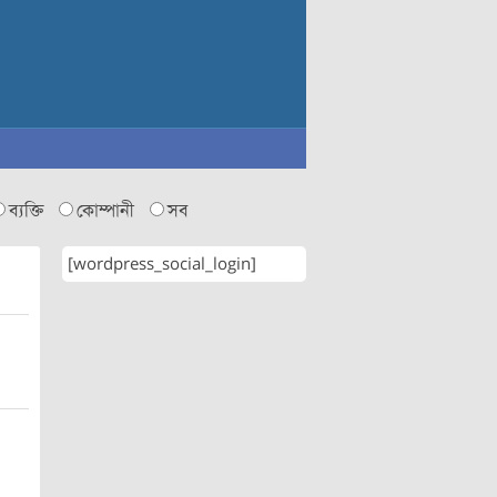
ব্যক্তি
কোম্পানী
সব
[wordpress_social_login]