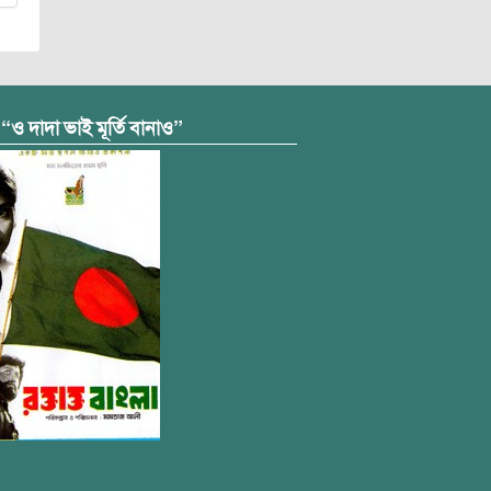
 “ও দাদা ভাই মূর্তি বানাও”