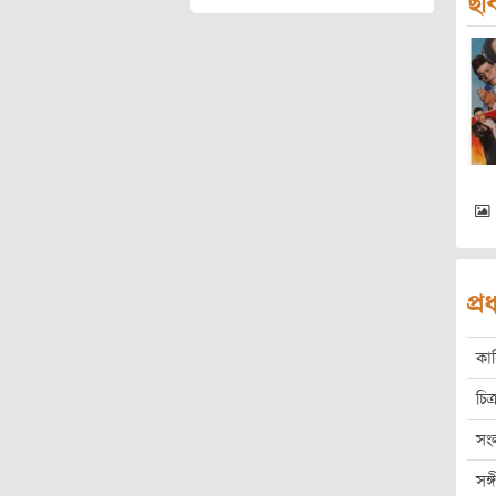
ছব
প্
কা
চিত্
সং
সঙ