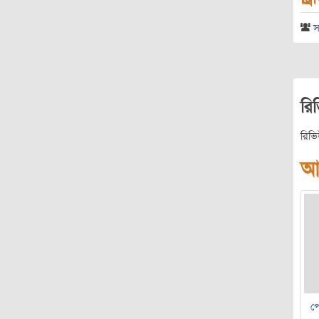
স
রি
রিভ
আ
পে