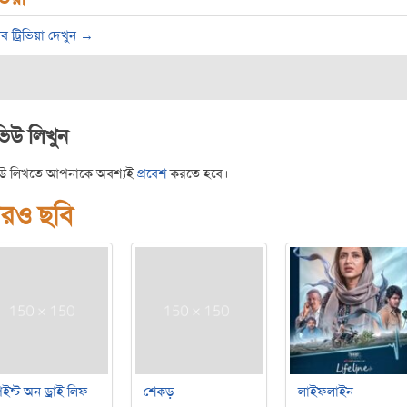
ব ট্রিভিয়া দেখুন →
ভিউ লিখুন
িউ লিখতে আপনাকে অবশ্যই
প্রবেশ
করতে হবে।
রও ছবি
ইন্ট অন ড্রাই লিফ
শেকড়
লাইফলাইন