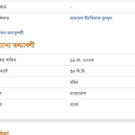
রকার
-
তিকার
আহমেদ ইমতিয়াজ বুলবুল
কল কলাকুশলী
যান্য তথ্যাবলী
্তির তারিখ
১৬ মে, ২০০৩
ম্যাট
৩৫ মি.মি.
রঙিন
শ
বাংলাদেশ
ষা
বাংলা
িভিয়া