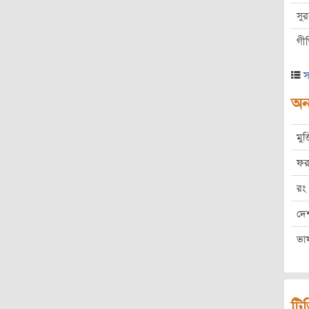
সু
গী
স
অন্
মুক
ফর
রং
দে
ভা
ট্র