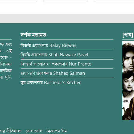
দর্শক মতামত
[গান]
্ছে এবং
বিজলী
প্রকাশনায়
Balay Biswas
ময়। এই
নিয়তি
প্রকাশনায়
Shah Nawaze Pavel
াবেজ -
সিনেমা
নিঃস্বার্থ ভালোবাসা
প্রকাশনায়
Nur Pranto
চ্চিত্র
ছায়া-ছবি
প্রকাশনায়
Shahed Salman
লা মুভি
ডুব
প্রকাশনায়
Bachelor's Kitchen
ার নীতিমালা
যোগাযোগ
বিজ্ঞাপন দিন