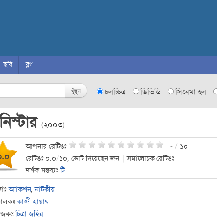
ছবি
ব্লগ
খুঁজুন
চলচ্চিত্র
ডিভিডি
সিনেমা হল
নিস্টার
(
২০০৩
)
আপনার রেটিঙঃ
-
/
১০
০.০
রেটিঙঃ ০.০
/
১০, ভোট দিয়েছেন জন
|
সমালোচক রেটিঙঃ
দর্শক মন্তব্যঃ
টি
াগঃ
অ্যাকশন
,
নাটকীয়
চালকঃ
কাজী হায়াৎ
যোজকঃ
চিত্রা জহির