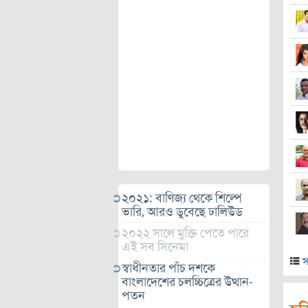
২০২১: বাণিজ্য থেকে শিল্পে
ভারি, আরও ডুবেছে ঢালিউড
২০২২ সালে মুক্তি পেতে পারে
এই সব সিনেমা
স
স্বাধীনতার পাঁচ দশকে
বাংলাদেশের চলচ্চিত্রের উত্থান-
পতন