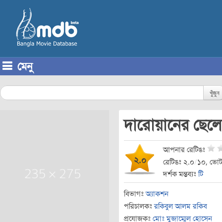
মেনু
Skip to content
খুঁজুন
দারোয়ানের ছেল
আপনার রেটিঙঃ
২.০
রেটিঙঃ ২.০
/
১০, ভোট
দর্শক মন্তব্যঃ
টি
বিভাগঃ
অ্যাকশন
পরিচালকঃ
রকিবুল আলম রকিব
প্রযোজকঃ
মোঃ মুজাম্মেল হোসেন