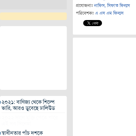
প্রযোজনাঃ
নাফিস, সিফাত ফিল্মস
পরিবেশকঃ
এ এস এম ফিল্মস
২০২১: বাণিজ্য থেকে শিল্পে
ভারি, আরও ডুবেছে ঢালিউড
২০২২ সালে মুক্তি পেতে পারে
এই সব সিনেমা
স্বাধীনতার পাঁচ দশকে