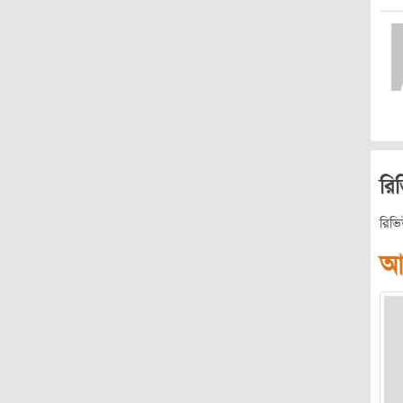
রি
রিভ
আ