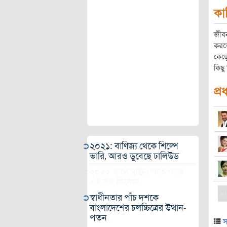
কা
জীব
করতে
কেড়ে
কিছু
প্র
২০২১: বাণিজ্য থেকে শিল্পে
ভারি, আরও ডুবেছে ঢালিউড
২০২২ সালে মুক্তি পেতে পারে
এই সব সিনেমা
স্বাধীনতার পাঁচ দশকে
বাংলাদেশের চলচ্চিত্রের উত্থান-
পতন
স