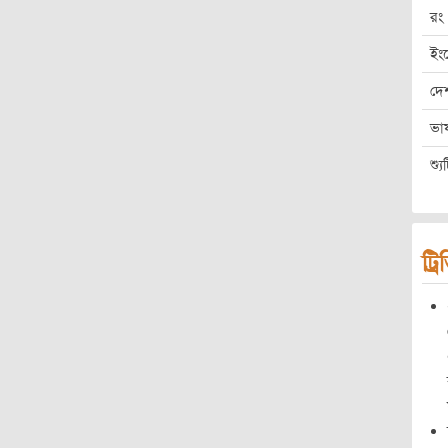
রং
ইং
দে
ভা
শ্য
ট্র