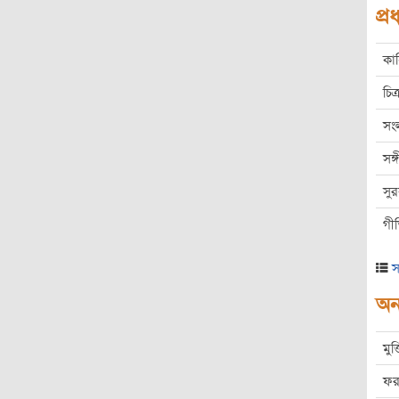
প্
কা
চিত্
সং
সঙ
সু
গী
স
অন্
মুক
ফর