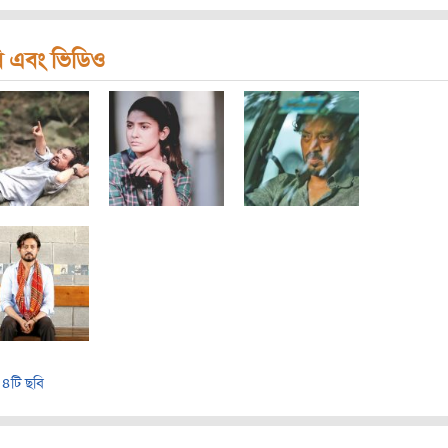
ি এবং ভিডিও
৪টি ছবি