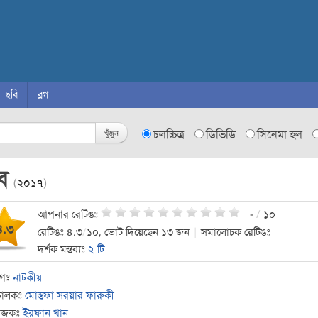
ছবি
ব্লগ
খুঁজুন
চলচ্চিত্র
ডিভিডি
সিনেমা হল
ুব
(
২০১৭
)
আপনার রেটিঙঃ
-
/
১০
৪.৩
রেটিঙঃ ৪.৩
/
১০, ভোট দিয়েছেন ১৩ জন
|
সমালোচক রেটিঙঃ
দর্শক মন্তব্যঃ
২ টি
াগঃ
নাটকীয়
চালকঃ
মোস্তফা সরয়ার ফারুকী
যোজকঃ
ইরফান খান