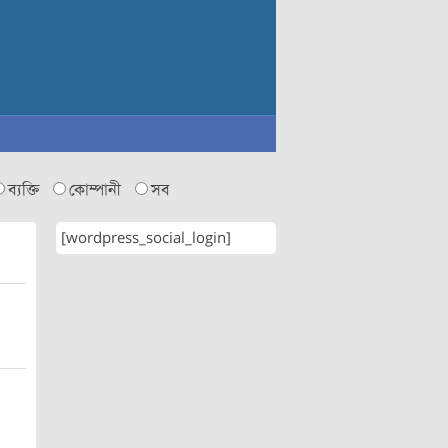
ব্যক্তি
কোম্পানী
সব
[wordpress_social_login]