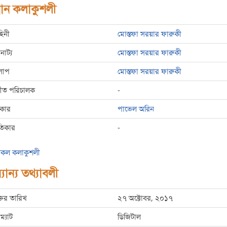
রধান কলাকুশলী
হিনী
মোস্তফা সরয়ার ফারুকী
রনাট্য
মোস্তফা সরয়ার ফারুকী
লাপ
মোস্তফা সরয়ার ফারুকী
্গীত পরিচালক
-
রকার
পাভেল অরিন
তিকার
-
কল কলাকুশলী
যান্য তথ্যাবলী
্তির তারিখ
২৭ অক্টোবর, ২০১৭
ম্যাট
ডিজিটাল