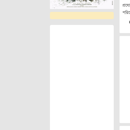
প্রয
পরি