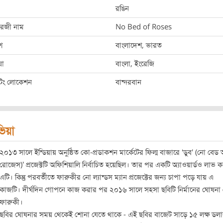
রঙিন
রেজী নাম
No Bed of Roses
শ
বাংলাদেশ, ভারত
ষা
বাংলা, ইংরেজি
ুটিং লোকেশন
বান্দরবান
িভিয়া
২০১৩ সালে ইন্ডিয়ায় অনুষ্ঠিত কো-প্রডাকশন মার্কেটের ফিল্ম বাজারে ‘ডুব' (নো বেড
রোজেস)’ প্রজেক্টটি অফিশিয়ালি নির্বাচিত হয়েছিল। তার পর একটি অ্যাওয়ার্ডও লাভ 
এটি। কিন্তু পরবর্তীতে ফারুকীর নো ল্যান্ডস ম্যান প্রজেক্টের জন্য চাপা পড়ে যায় এ
কাজটি। দীর্ঘদিন গোপনে কাজ করার পর ২০১৬ সালে সহসা ছবিটি নির্মানের ঘোষনা
ফারুকী।
ছবির ঘোষনার সময় থেকেই শোনা যেতে থাকে - এই ছবির বাজেট সাড়ে ১৫ লক্ষ ডল