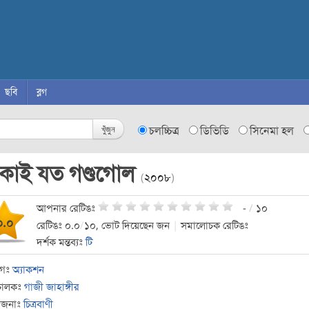
ছবি
ব্লগ
খুঁজুন
চলচ্চিত্র
ডিভিডি
সিনেমা হল
াকাই যত গণ্ডগোল
(
২০০৮
)
আপনার রেটিঙঃ
-
/
১০
০.০
রেটিঙঃ ০.০
/
১০, ভোট দিয়েছেন জন
|
সমালোচক রেটিঙঃ
দর্শক মন্তব্যঃ
টি
াগঃ
অ্যাকশন
চালকঃ
গাজী জাহাঙ্গীর
োজনাঃ
চিত্রবাণী