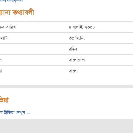
কল কলাকুশলী
যান্য তথ্যাবলী
্তির তারিখ
৪ জুলাই, ২০০৮
ম্যাট
৩৫ মি.মি.
রঙিন
শ
বাংলাদেশ
ষা
বাংলা
িভিয়া
ব ট্রিভিয়া দেখুন →