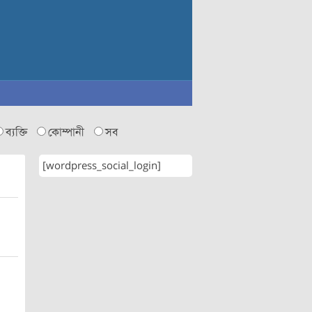
ব্যক্তি
কোম্পানী
সব
[wordpress_social_login]