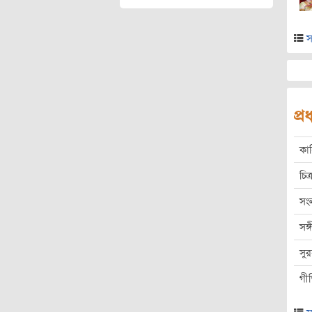
স
প্
কা
চিত্
সং
সঙ
সু
গী