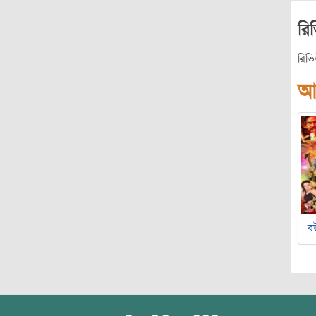
রি
রিভ
আ
বউ