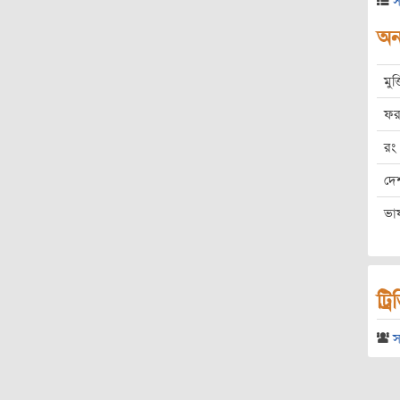
স
অন্
মুক
ফর
রং
দে
ভা
ট্র
স