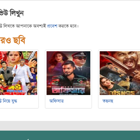
ভিউ লিখুন
িউ লিখতে আপনাকে অবশ্যই
প্রবেশ
করতে হবে।
রও ছবি
 নিয়ে যুদ্ধ
অফিসার
তছনছ