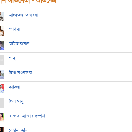
ধান অভিনেতা - অভিনেত্রী
আলেকজান্ডার বো
শাকিবা
অমিত হাসান
শানু
মিশা সওদাগর
কাবিলা
শিবা সানু
খালেদা আক্তার কল্পনা
রেহানা জলি