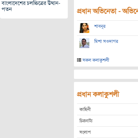
বাংলাদেশের চলচ্চিত্রের উত্থান-
পতন
প্রধান অভিনেতা - অভিনেত
শাবনূর
মিশা সওদাগর
সকল কলাকুশলী
প্রধান কলাকুশলী
কাহিনী
চিত্রনাট্য
সংলাপ