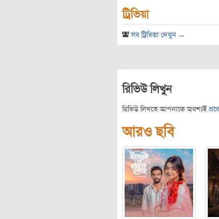
ট্রিভিয়া
সব ট্রিভিয়া দেখুন →
রিভিউ লিখুন
রিভিউ লিখতে আপনাকে অবশ্যই
প্র
আরও ছবি