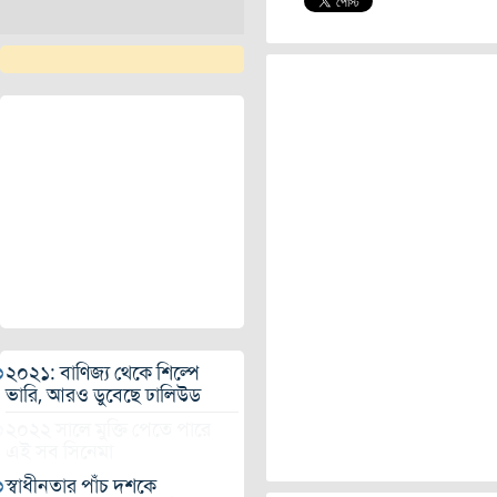
২০২১: বাণিজ্য থেকে শিল্পে
ভারি, আরও ডুবেছে ঢালিউড
২০২২ সালে মুক্তি পেতে পারে
এই সব সিনেমা
স্বাধীনতার পাঁচ দশকে