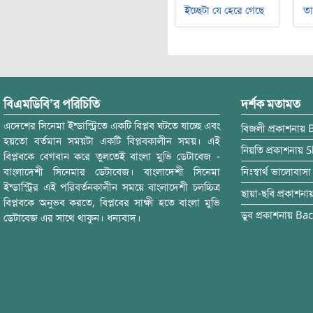
ইচ্ছেটা যে হেরে গেছে
ত
বিএমডিবি’র পরিচিতি
দর্শক মতামত
এদেশের সিনেমা ইন্ডাস্ট্রিতে একটি বিপ্লব ঘটতে যাচ্ছে এবং
বিজলী
প্রকাশনায়
হয়তো বর্তমান সময়টা একটি বিপ্লবকালীন সময়। এই
নিয়তি
প্রকাশনায়
S
বিপ্লবকে বেগবান করে তুলতেই বাংলা মুভি ডেটাবেজ -
বাংলাদেশী সিনেমার ডেটাবেজ। বাংলাদেশী সিনেমা
নিঃস্বার্থ ভালোবাসা
ইন্ডাস্ট্রির এই পরিবর্তনকালীন সময়ে বাংলাদেশী চলচ্চিত্র
ছায়া-ছবি
প্রকাশনা
বিপ্লবকে অনুভব করতে, বিপ্লবের সাক্ষী হতে বাংলা মুভি
ডুব
প্রকাশনায়
Bac
ডেটাবেজ এর সাথে থাকুন। ধন্যবাদ।