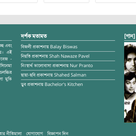
দর্শক মতামত
[গান]
্ছে এবং
বিজলী
প্রকাশনায়
Balay Biswas
ময়। এই
নিয়তি
প্রকাশনায়
Shah Nawaze Pavel
াবেজ -
সিনেমা
নিঃস্বার্থ ভালোবাসা
প্রকাশনায়
Nur Pranto
চ্চিত্র
ছায়া-ছবি
প্রকাশনায়
Shahed Salman
লা মুভি
ডুব
প্রকাশনায়
Bachelor's Kitchen
ার নীতিমালা
যোগাযোগ
বিজ্ঞাপন দিন