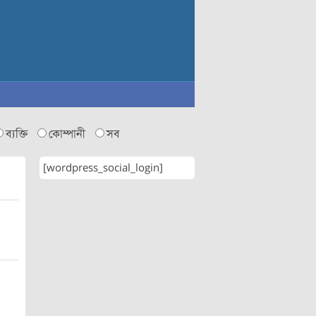
ব্যক্তি
কোম্পানী
সব
[wordpress_social_login]