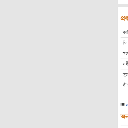
প্
কা
চিত্
সং
সঙ
সু
গী
স
অন্