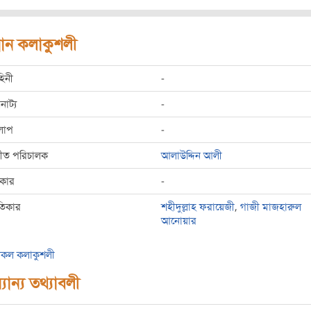
রধান কলাকুশলী
হিনী
-
রনাট্য
-
লাপ
-
্গীত পরিচালক
আলাউদ্দিন আলী
রকার
-
তিকার
শহীদুল্লাহ ফরায়েজী
,
গাজী মাজহারুল
আনোয়ার
কল কলাকুশলী
যান্য তথ্যাবলী