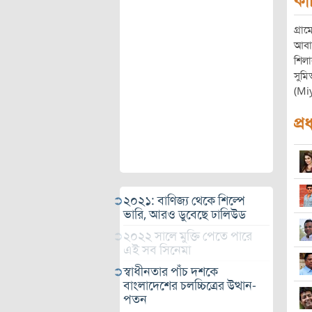
কা
গ্র
আবা
শিলা
সুম
(Miy
প্র
২০২১: বাণিজ্য থেকে শিল্পে
ভারি, আরও ডুবেছে ঢালিউড
২০২২ সালে মুক্তি পেতে পারে
এই সব সিনেমা
স্বাধীনতার পাঁচ দশকে
বাংলাদেশের চলচ্চিত্রের উত্থান-
পতন