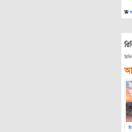
স
রি
রিভ
আ
ইচ