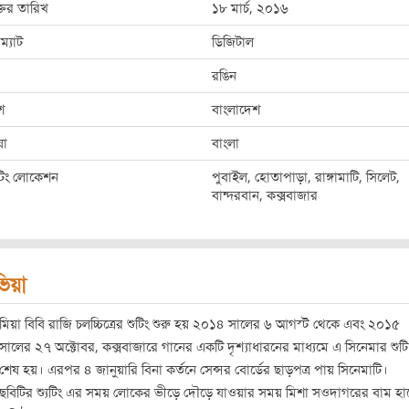
্তির তারিখ
১৮ মার্চ, ২০১৬
ম্যাট
ডিজিটাল
রঙিন
শ
বাংলাদেশ
ষা
বাংলা
ুটিং লোকেশন
পুবাইল, হোতাপাড়া, রাঙ্গামাটি, সিলেট,
বান্দরবান, কক্সবাজার
িভিয়া
মিয়া বিবি রাজি চলচ্চিত্রের শুটিং শুরু হয় ২০১৪ সালের ৬ আগস্ট থেকে এবং ২০১৫
সালের ২৭ অক্টোবর, কক্সবাজারে গানের একটি দৃশ্যাধারনের মাধ্যমে এ সিনেমার শুটি
শেষ হয়। এরপর ৪ জানুয়ারি বিনা কর্তনে সেন্সর বোর্ডের ছাড়পত্র পায় সিনেমাটি।
ছবিটির শ্যুটিং এর সময় লোকের ভীড়ে দৌড়ে যাওয়ার সময় মিশা সওদাগরের বাম হ