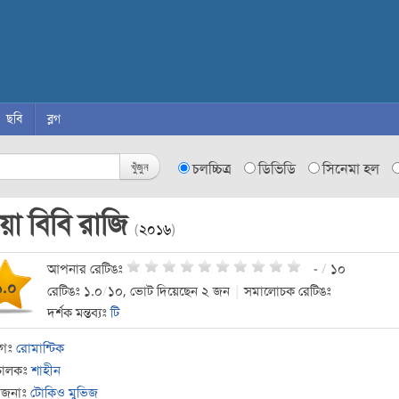
ছবি
ব্লগ
খুঁজুন
চলচ্চিত্র
ডিভিডি
সিনেমা হল
য়া বিবি রাজি
(
২০১৬
)
আপনার রেটিঙঃ
-
/
১০
১.০
রেটিঙঃ ১.০
/
১০, ভোট দিয়েছেন ২ জন
|
সমালোচক রেটিঙঃ
দর্শক মন্তব্যঃ
টি
াগঃ
রোমান্টিক
চালকঃ
শাহীন
োজনাঃ
টোকিও মুভিজ