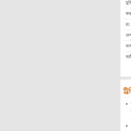
মুক
ফর
রং
দে
ভা
শ্য
ট্র