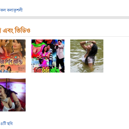
কল কলাকুশলী
ি এবং ভিডিও
৪টি ছবি