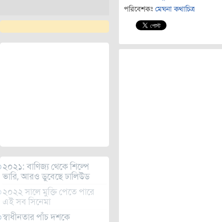
পরিবেশকঃ
মেঘনা কথাচিত্র
২০২১: বাণিজ্য থেকে শিল্পে
ভারি, আরও ডুবেছে ঢালিউড
২০২২ সালে মুক্তি পেতে পারে
এই সব সিনেমা
স্বাধীনতার পাঁচ দশকে