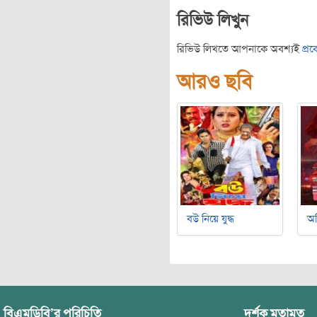
রিভিউ লিখুন
রিভিউ লিখতে আপনাকে অবশ্যই
প্র
আরও ছবি
বউ নিয়ে যুদ্ধ
অ
বিএমডিবি’র পরিচিতি
দর্শক মতামত