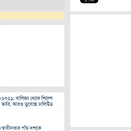
২০২১: বাণিজ্য থেকে শিল্পে
ভারি, আরও ডুবেছে ঢালিউড
২০২২ সালে মুক্তি পেতে পারে
এই সব সিনেমা
স্বাধীনতার পাঁচ দশকে