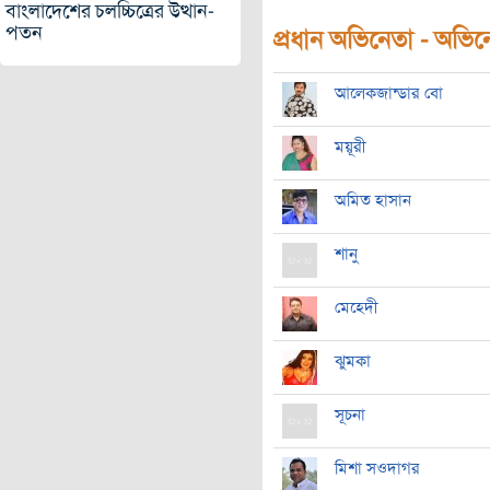
বাংলাদেশের চলচ্চিত্রের উত্থান-
পতন
প্রধান অভিনেতা - অভিনেত
আলেকজান্ডার বো
ময়ূরী
অমিত হাসান
শানু
মেহেদী
ঝুমকা
সূচনা
মিশা সওদাগর