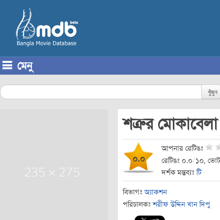
মেনু
Skip to content
খুঁজুন
শত্রুর মোকাবেল
আপনার রেটিঙঃ
০.০
রেটিঙঃ ০.০
/
১০, ভোট
দর্শক মন্তব্যঃ
টি
বিভাগঃ
অ্যাকশন
পরিচালকঃ
শরীফ উদ্দিন খান দিপু