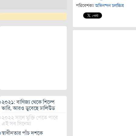
পরিবেশকঃ
অভিনন্দন চলচ্চিত্র
২০২১: বাণিজ্য থেকে শিল্পে
ভারি, আরও ডুবেছে ঢালিউড
২০২২ সালে মুক্তি পেতে পারে
এই সব সিনেমা
স্বাধীনতার পাঁচ দশকে