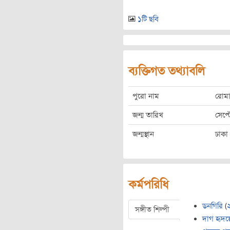
১টি ছবি
ব্যক্তিগত তথ্যাবলি
পুরো নাম
রোমা
জন্ম তারিখ
সেপ্
জন্মস্থান
ঢাকা
কর্মপরিধি
ডনগিরি
(
সঙ্গীত শিল্পী
দাগ হৃদয়