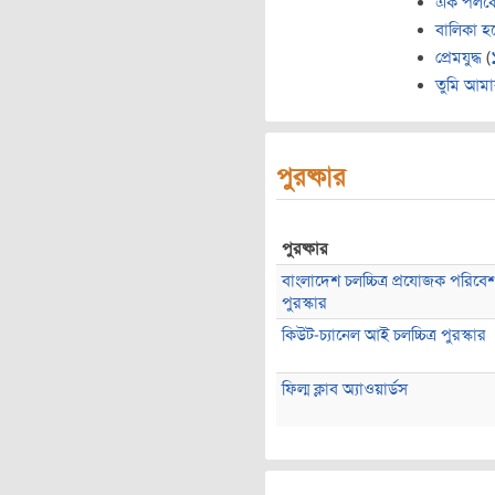
এক পলক
বালিকা হ
প্রেমযুদ্ধ
(
তুমি আম
পুরষ্কার
পুরষ্কার
বাংলাদেশ চলচ্চিত্র প্রযোজক পরিব
পুরস্কার
কিউট-চ্যানেল আই চলচ্চিত্র পুরস্কার
ফিল্ম ক্লাব অ্যাওয়ার্ডস