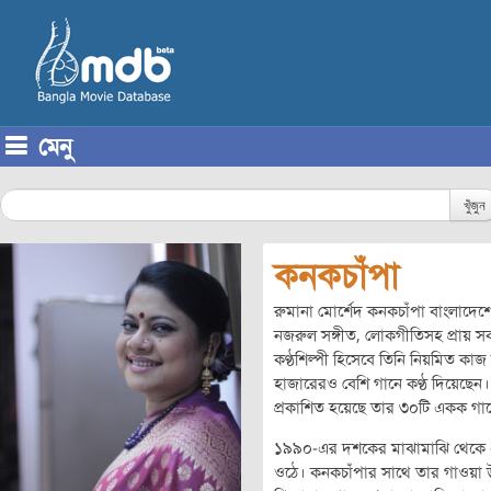
মেনু
Skip to content
খুঁজুন
কনকচাঁপা
রুমানা মোর্শেদ কনকচাঁপা বাংলাদেশে
নজরুল সঙ্গীত, লোকগীতিসহ প্রায় সবধ
কণ্ঠশিল্পী হিসেবে তিনি নিয়মিত কাজ ক
হাজারেরও বেশি গানে কণ্ঠ দিয়েছেন।
প্রকাশিত হয়েছে তার ৩০টি একক গান
১৯৯০-এর দশকের মাঝামাঝি থেকে এন্
ওঠে। কনকচাঁপার সাথে তার গাওয়া উল