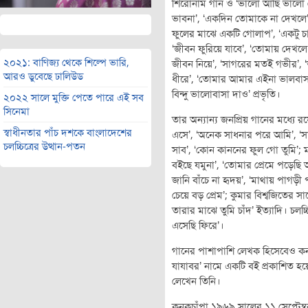
শিরোনাম গান ও ‘ভালো আছি ভালো থ
ভাবনা’, ‘একদিন তোমাকে না দেখলে’,
ফুলের মাঝে একটি গোলাপ’, ‘একটু 
‘জীবন ফুরিয়ে যাবে’, ‘তোমায় দেখলে 
২০২১: বাণিজ্য থেকে শিল্পে ভারি,
জীবন নিয়ে’, ‘সাগরের মতই গভীর’, 
আরও ডুবেছে ঢালিউড
ধীরে’, ‘তোমার আমার এইনা ভালবাসা
বিন্দু ভালোবাসা দাও’ প্রভৃতি।
২০২২ সালে মুক্তি পেতে পারে এই সব
সিনেমা
তার অন্যান্য জনপ্রিয় গানের মধ্যে রয়
স্বাধীনতার পাঁচ দশকে বাংলাদেশের
এসে’, ‘অনেক সাধনার পরে আমি’, ‘
চলচ্চিত্রের উত্থান-পতন
সাব’, ‘কোন কাননের ফুল গো তুমি’; ম
বইছে যমুনা’, ‘তোমার প্রেমে পড়েছি আ
জানি বাঁচে না হৃদয়’, ‘মাথায় পাগড়
চেয়ে বড় প্রেম’; কুমার বিশ্বজিতের স
তারার মাঝে তুমি চাঁদ’ ইত্যাদি। চলচ্
এসেছি ফিরে’।
গানের পাশাপাশি লেখক হিসেবেও কনক
যাযাবর’ নামে একটি বই প্রকাশিত 
লেখেন তিনি।
কনকচাঁপা ১৯৬৯ সালের ১১ সেপ্টেম্ব