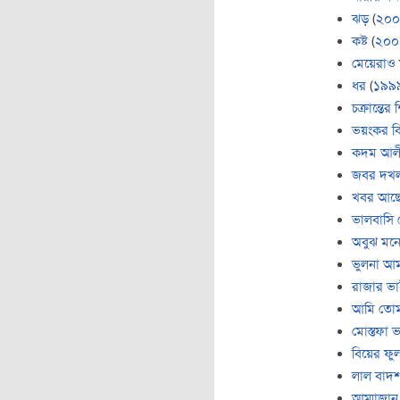
ঝড়
(
২০০
কষ্ট
(
২০০
মেয়েরাও ম
ধর
(
১৯৯
চক্রান্তের
ভয়ংকর বি
কদম আলী 
জবর দখ
খবর আছ
ভালবাসি
অবুঝ মন
ভুলনা আ
রাজার ভা
আমি তোম
মোস্তফা 
বিয়ের ফু
লাল বাদশ
আম্মাজান