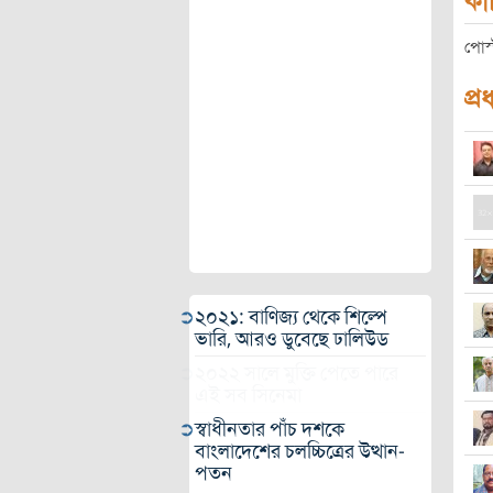
কা
পোস্
প্র
২০২১: বাণিজ্য থেকে শিল্পে
ভারি, আরও ডুবেছে ঢালিউড
২০২২ সালে মুক্তি পেতে পারে
এই সব সিনেমা
স্বাধীনতার পাঁচ দশকে
বাংলাদেশের চলচ্চিত্রের উত্থান-
পতন