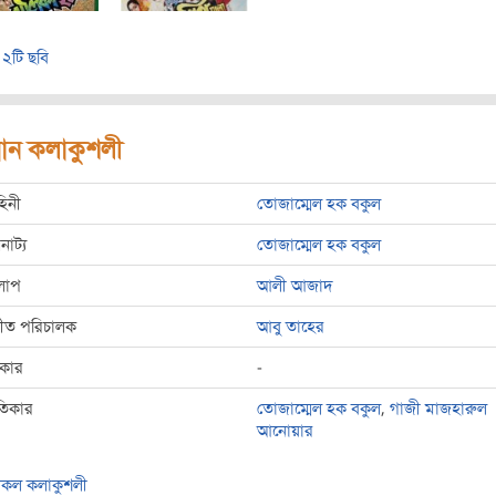
২টি ছবি
রধান কলাকুশলী
হিনী
তোজাম্মেল হক বকুল
রনাট্য
তোজাম্মেল হক বকুল
লাপ
আলী আজাদ
্গীত পরিচালক
আবু তাহের
রকার
-
তিকার
তোজাম্মেল হক বকুল
,
গাজী মাজহারুল
আনোয়ার
কল কলাকুশলী