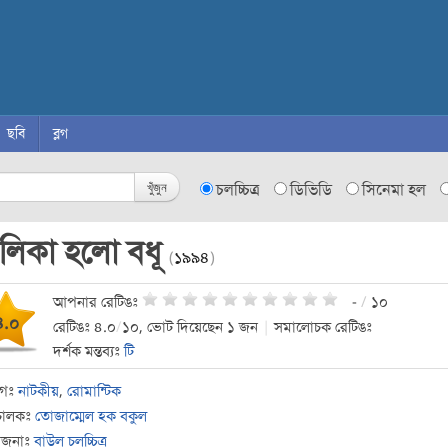
ছবি
ব্লগ
খুঁজুন
চলচ্চিত্র
ডিভিডি
সিনেমা হল
ালিকা হলো বধূ
(
১৯৯৪
)
আপনার রেটিঙঃ
-
/
১০
৪.০
রেটিঙঃ ৪.০
/
১০, ভোট দিয়েছেন ১ জন
|
সমালোচক রেটিঙঃ
দর্শক মন্তব্যঃ
টি
াগঃ
নাটকীয়
,
রোমান্টিক
চালকঃ
তোজাম্মেল হক বকুল
োজনাঃ
বাউল চলচ্চিত্র