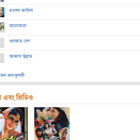
রওশন জামিল
আনোয়ারা
গুলজার বেগ
আব্বাস উল্লাহ
কল কলাকুশলী
ি এবং ভিডিও