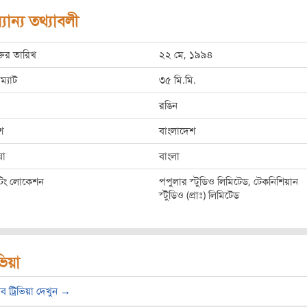
যান্য তথ্যাবলী
্তির তারিখ
২২ মে, ১৯৯৪
ম্যাট
৩৫ মি.মি.
রঙিন
শ
বাংলাদেশ
ষা
বাংলা
ুটিং লোকেশন
পপুলার স্টুডিও লিমিটেড, টেকনিশিয়ান
স্টুডিও (প্রাঃ) লিমিটেড
িভিয়া
ব ট্রিভিয়া দেখুন →