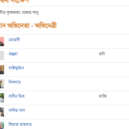
হিনী সংক্ষেপ
টার কৃতজ্ঞতা: প্রজন্ম শানু
ধান অভিনেতা - অভিনেত্রী
মেহেদী
অন্তরা
মণি
সাইফুদ্দিন
দিলদার
প্রবীর মিত্র
মাঝি
নাসির খান
সিরাজ হায়দার