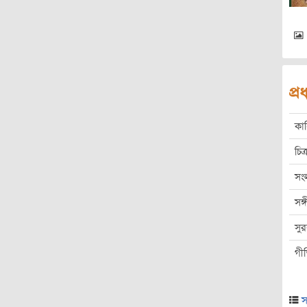
প্
কা
চিত্
সং
সঙ
সু
গী
স