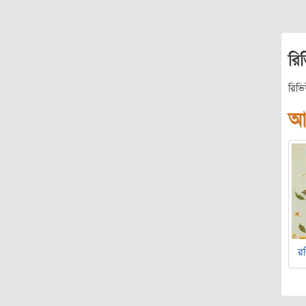
রি
রিভ
আ
র