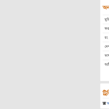
অন্
মুক
ফর
রং
দে
ভা
শ্য
ট্র
স