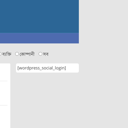
ব্যক্তি
কোম্পানী
সব
[wordpress_social_login]