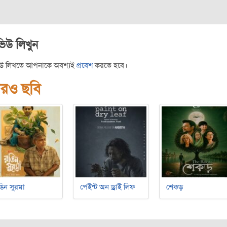
ভিউ লিখুন
িউ লিখতে আপনাকে অবশ্যই
প্রবেশ
করতে হবে।
রও ছবি
ঙিন সুরমা
পেইন্ট অন ড্রাই লিফ
শেকড়