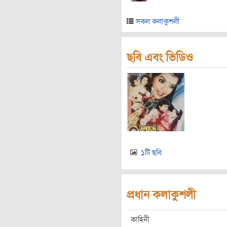
সকল কলাকুশলী
ছবি এবং ভিডিও
১টি ছবি
প্রধান কলাকুশলী
কাহিনী