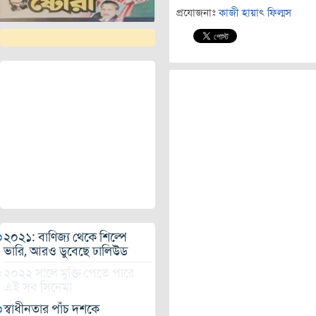
প্রযোজনাঃ
কাজী হায়াৎ ফিল্মস
২০২১: বাণিজ্য থেকে শিল্পে
ভারি, আরও ডুবেছে ঢালিউড
২০২২ সালে মুক্তি পেতে পারে
এই সব সিনেমা
স্বাধীনতার পাঁচ দশকে