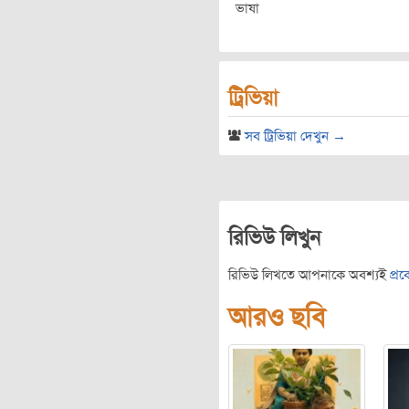
ভাষা
ট্রিভিয়া
সব ট্রিভিয়া দেখুন →
রিভিউ লিখুন
রিভিউ লিখতে আপনাকে অবশ্যই
প্র
আরও ছবি