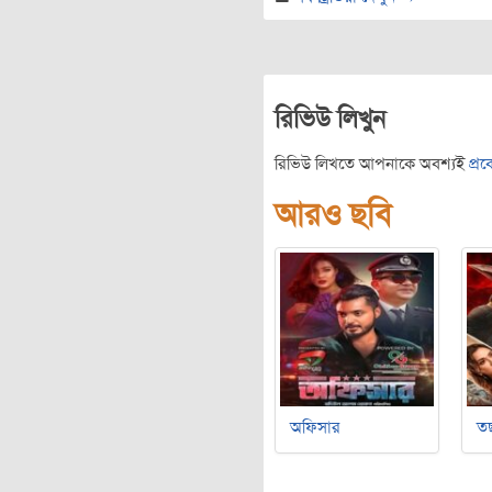
রিভিউ লিখুন
রিভিউ লিখতে আপনাকে অবশ্যই
প্র
আরও ছবি
অফিসার
ত