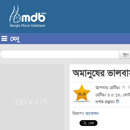
মেনু
Skip to content
খুঁজুন
অমানুষের ভালব
আপনার রেটিঙঃ
০.০
রেটিঙঃ ০.০
/
১০, ভোট
দর্শক মন্তব্যঃ
টি
বিভাগঃ
অ্যাকশন