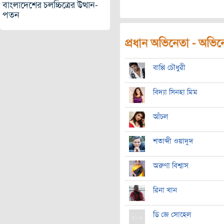
বাংলাদেশের চলচ্চিত্রের উত্থান-
পতন
প্রধান অভিনেতা - অভিনেত
বাপ্পি চৌধুরী
বিদ্যা সিনহা মিম
‌আঁচল
শতাব্দী ওয়াদুদ
অরুণা বিশ্বাস
রিনা খান
ডি জে সোহেল