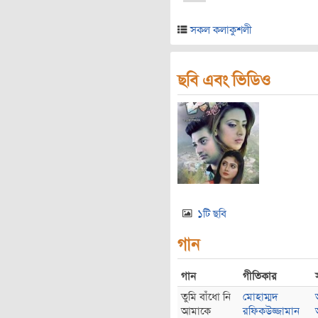
সকল কলাকুশলী
ছবি এবং ভিডিও
১টি ছবি
গান
গান
গীতিকার
তুমি বাঁধো নি
মোহাম্মদ
আমাকে
রফিকউজ্জামান