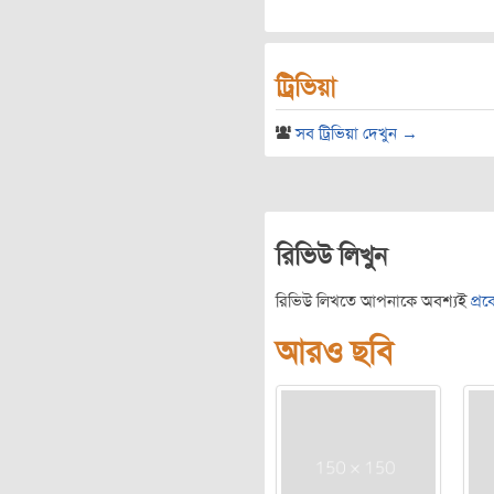
ট্রিভিয়া
সব ট্রিভিয়া দেখুন →
রিভিউ লিখুন
রিভিউ লিখতে আপনাকে অবশ্যই
প্র
আরও ছবি