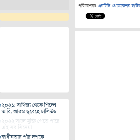
পরিবেশকঃ
এনটিভি প্রোডাকশন হাউ
২০২১: বাণিজ্য থেকে শিল্পে
ভারি, আরও ডুবেছে ঢালিউড
২০২২ সালে মুক্তি পেতে পারে
এই সব সিনেমা
স্বাধীনতার পাঁচ দশকে