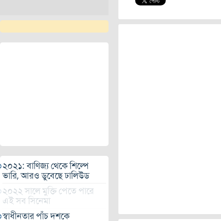
২০২১: বাণিজ্য থেকে শিল্পে
ভারি, আরও ডুবেছে ঢালিউড
২০২২ সালে মুক্তি পেতে পারে
এই সব সিনেমা
স্বাধীনতার পাঁচ দশকে