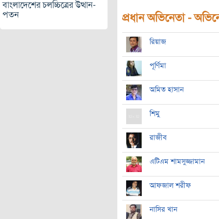
বাংলাদেশের চলচ্চিত্রের উত্থান-
পতন
প্রধান অভিনেতা - অভিনেত
রিয়াজ
পূর্ণিমা
অমিত হাসান
শিমু
রাজীব
এটিএম শামসুজ্জামান
আফজাল শরীফ
নাসির খান