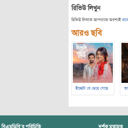
রিভিউ লিখুন
রিভিউ লিখতে আপনাকে অবশ্যই
প্র
আরও ছবি
ইচ্ছেটা যে হেরে গেছে
ত
বিএমডিবি’র পরিচিতি
দর্শক মতামত