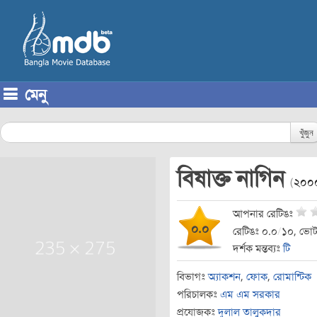
মেনু
Skip to content
খুঁজুন
বিষাক্ত নাগিন
(
২০০
আপনার রেটিঙঃ
০.০
রেটিঙঃ ০.০
/
১০, ভোট
দর্শক মন্তব্যঃ
টি
বিভাগঃ
অ্যাকশন
,
ফোক
,
রোমান্টিক
পরিচালকঃ
এম এম সরকার
প্রযোজকঃ
দুলাল তালুকদার