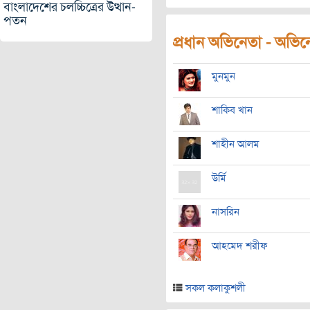
বাংলাদেশের চলচ্চিত্রের উত্থান-
পতন
প্রধান অভিনেতা - অভিনেত
মুনমুন
শাকিব খান
শাহীন আলম
উর্মি
নাসরিন
আহমেদ শরীফ
সকল কলাকুশলী