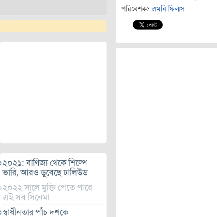
পরিবেশকঃ
এমবি ফিল্মস
২০২১: বাণিজ্য থেকে শিল্পে
ভারি, আরও ডুবেছে ঢালিউড
২০২২ সালে মুক্তি পেতে পারে
এই সব সিনেমা
স্বাধীনতার পাঁচ দশকে