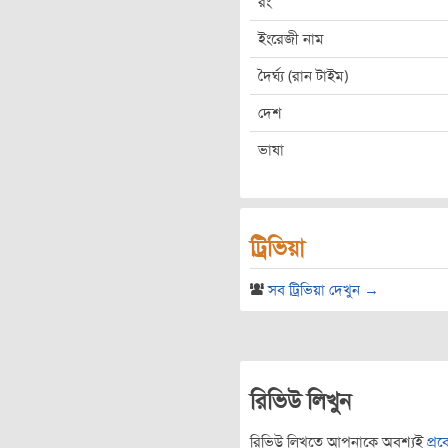
রং
ইংরেজী নাম
দৈর্ঘ্য (রান টাইম)
দেশ
ভাষা
ট্রিভিয়া
সব ট্রিভিয়া দেখুন →
রিভিউ লিখুন
রিভিউ লিখতে আপনাকে অবশ্যই
প্র