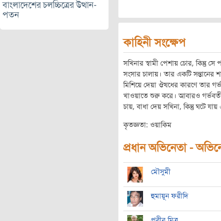
বাংলাদেশের চলচ্চিত্রের উত্থান-
পতন
কাহিনী সংক্ষেপ
সখিনার স্বামী পেশায় চোর, কিন্তু স
সংসার চালায়। তার একটি সন্তানের শখ
মিশিয়ে দেয়া ঔষধের কারণে তার গর্ভপ
খাওয়াতে শুরু করে। আবারও গর্ভবতী
চায়, বাধা দেয় সখিনা, কিন্তু ঘটে যায় 
কৃতজ্ঞতা: ওয়াকিম
প্রধান অভিনেতা - অভিনেত
মৌসুমী
হুমায়ূন ফরীদি
প্রবীর মিত্র