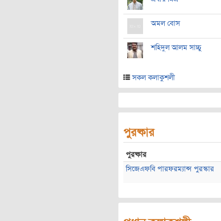
অমল বোস
শহিদুল আলম সাচ্চু
সকল কলাকুশলী
পুরষ্কার
পুরষ্কার
সিজেএফবি পারফরম্যান্স পুরস্কার