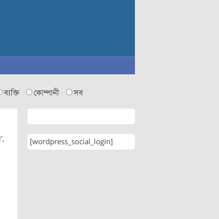
ব্যক্তি
কোম্পানী
সব
’,
[wordpress_social_login]