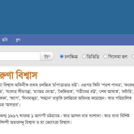
ছবি
ব্লগ
খুঁজুন
চলচ্চিত্র
ডিভিডি
সিনেমা হল
ুণা বিশ্বাস
া বিশ্বাস অভিনীত প্রথম চলচ্চিত্র ‘চাঁপাডাঙার বউ’। এরপর তিনি ‘পরশ পাথর’, ‘কংকর
্নাম’, ‘সংসার সীমান্তে’, ‘মায়ের দোয়া’, ‘কৈফিয়ত’, ‘গরীবের বউ’, ‘শেষ আঘাত’, ‘লটারি’,
তজ্ঞ’, ‘ত্যাগ’, ‘দিনমজুর’, ‘সম্মান’ প্রভৃতি চলচ্চিত্রে অভিনয় করেছেন। তার পরিচালিত
িত্র ‘অসম্ভব’।
জন্ম ১৯৬৭ সালের ১ আগস্ট চট্টগ্রামে। তার আসল নাম যশোদা। তার বাবা বিশিষ্ট
াশিল্পী অমলেন্দু বিশ্বাস ও মা জ্যোৎস্না বিশ্বাস।