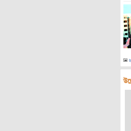
২
উল্