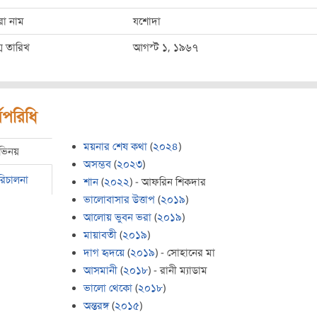
রো নাম
যশোদা
ম তারিখ
আগস্ট ১, ১৯৬৭
মপরিধি
ময়নার শেষ কথা
(
২০২৪
)
ভিনয়
অসম্ভব
(
২০২৩
)
রিচালনা
শান
(
২০২২
) - আফরিন শিকদার
ভালোবাসার উত্তাপ
(
২০১৯
)
আলোয় ভুবন ভরা
(
২০১৯
)
মায়াবতী
(
২০১৯
)
দাগ হৃদয়ে
(
২০১৯
) - সোহানের মা
আসমানী
(
২০১৮
) - রানী ম্যাডাম
ভালো থেকো
(
২০১৮
)
অন্তরঙ্গ
(
২০১৫
)