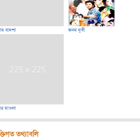
াম বাদশা
জনম দুখী
্টার মাওলা
ক্তিগত তথ্যাবলি