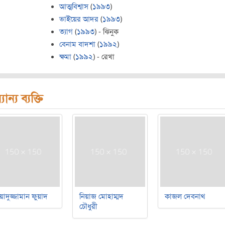
আত্মবিশ্বাস
(
১৯৯৩
)
ভাইয়ের আদর
(
১৯৯৩
)
ত্যাগ
(
১৯৯৩
) - ঝিনুক
বেনাম বাদশা
(
১৯৯২
)
ক্ষমা
(
১৯৯২
) - রেখা
যান্য ব্যক্তি
য়াদুজ্জামান ফুয়াদ
নিয়াজ মোহাম্মদ
কাজল দেবনাথ
চৌধুরী