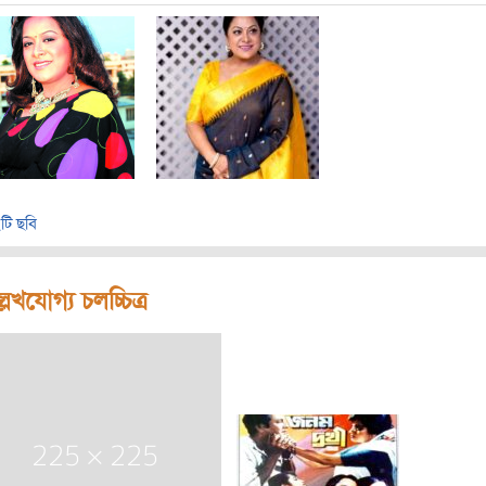
টি ছবি
লেখযোগ্য চলচ্চিত্র