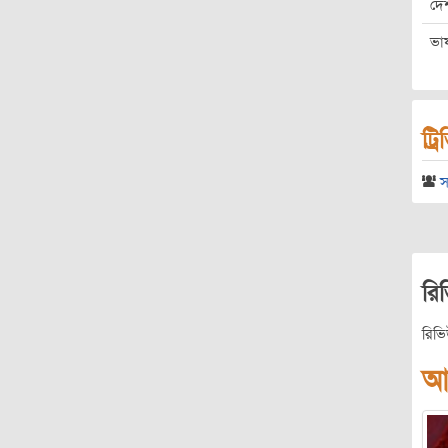
দে
ভা
ট্র
স
রি
রিভ
আ