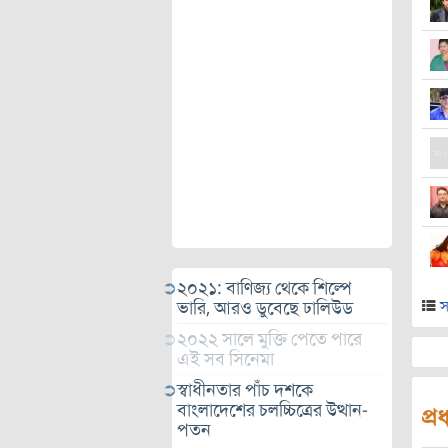
২০২১: বাণিজ্য থেকে শিল্পে
স
ভারি, আরও ডুবেছে ঢালিউড
২০২২ সালে মুক্তি পেতে পারে
এই সব সিনেমা
স্বাধীনতার পাঁচ দশকে
বাংলাদেশের চলচ্চিত্রের উত্থান-
প্
পতন