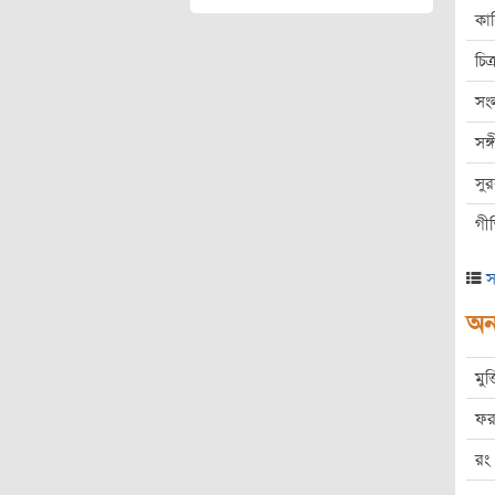
কা
চিত্
সং
সঙ
সু
গী
স
অন্
মুক
ফর
রং