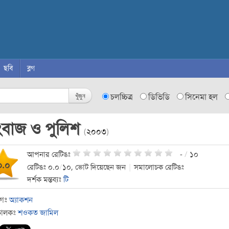
ছবি
ব্লগ
খুঁজুন
চলচ্চিত্র
ডিভিডি
সিনেমা হল
ংবাজ ও পুলিশ
(
২০০৩
)
আপনার রেটিঙঃ
-
/
১০
০.০
রেটিঙঃ ০.০
/
১০, ভোট দিয়েছেন জন
|
সমালোচক রেটিঙঃ
দর্শক মন্তব্যঃ
টি
াগঃ
অ্যাকশন
চালকঃ
শওকত জামিল