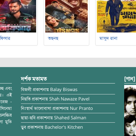
ফিসার
তছনছ
মাসুদ রানা
দর্শক মতামত
[গান]
্ছে এবং
বিজলী
প্রকাশনায়
Balay Biswas
ময়। এই
নিয়তি
প্রকাশনায়
Shah Nawaze Pavel
াবেজ -
সিনেমা
নিঃস্বার্থ ভালোবাসা
প্রকাশনায়
Nur Pranto
চ্চিত্র
ছায়া-ছবি
প্রকাশনায়
Shahed Salman
লা মুভি
ডুব
প্রকাশনায়
Bachelor's Kitchen