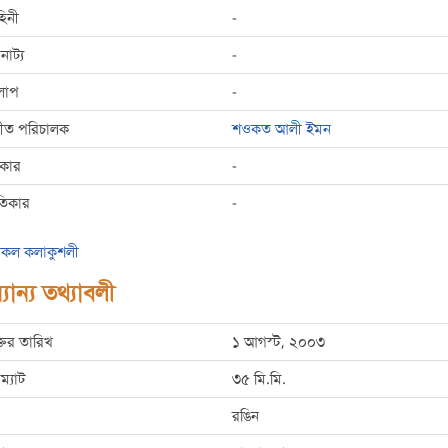
হিনী
-
রনাট্য
-
লাপ
-
্গীত পরিচালক
শওকত আলী ইমন
রকার
-
তিকার
-
কল কলাকুশলী
যান্য তথ্যাবলী
্তির তারিখ
১ আগস্ট, ২০০৩
ম্যাট
৩৫ মি.মি.
রঙিন