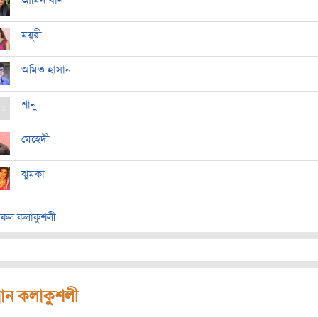
আমিন খান
ময়ূরী
অমিত হাসান
শানু
মেহেদী
ঝুমকা
কল কলাকুশলী
রধান কলাকুশলী