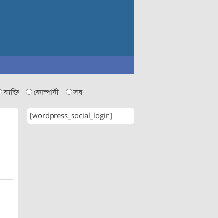
ব্যক্তি
কোম্পানী
সব
[wordpress_social_login]