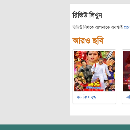
রিভিউ লিখুন
রিভিউ লিখতে আপনাকে অবশ্যই
প্র
আরও ছবি
বউ নিয়ে যুদ্ধ
অ