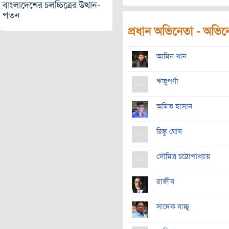
বাংলাদেশের চলচ্চিত্রের উত্থান-
পতন
প্রধান অভিনেতা - অভিনেত
আমিন খান
ঋতুপর্ণা
অমিত হাসান
রিঙ্কু ঘোষ
সৌমিত্র চট্টোপাধ্যায়
রাজীব
সাদেক বাচ্চু