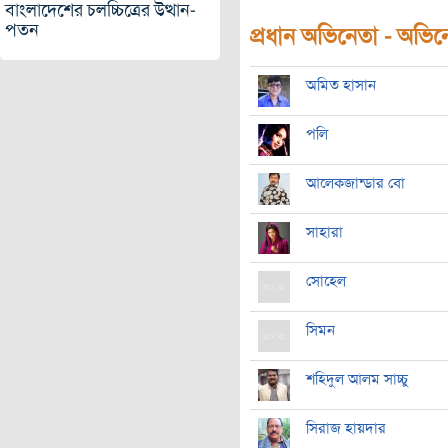
বাংলাদেশের চলচ্চিত্রের উত্থান-
পতন
প্রধান অভিনেতা - অভিনেত
অমিত হাসান
পলি
আলেকজান্ডার বো
সাহারা
সোহেল
সিমন
শহিদুল আলম সাচ্চু
সিরাজ হায়দার