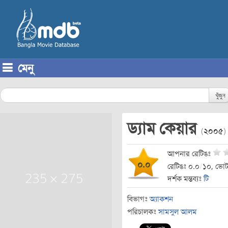
মেনু
Skip to content
খুঁজুন
ড্যাম কেয়ার
(
২০০৫
)
আপনার রেটিঙঃ
০.০
রেটিঙঃ ০.০
/
১০, ভোট
দর্শক মন্তব্যঃ
টি
বিভাগঃ
অ্যাকশন
পরিচালকঃ
সামসুল আলম