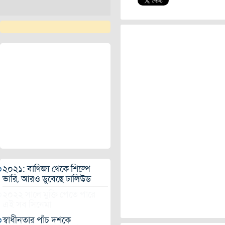
২০২১: বাণিজ্য থেকে শিল্পে
ভারি, আরও ডুবেছে ঢালিউড
২০২২ সালে মুক্তি পেতে পারে
এই সব সিনেমা
স্বাধীনতার পাঁচ দশকে