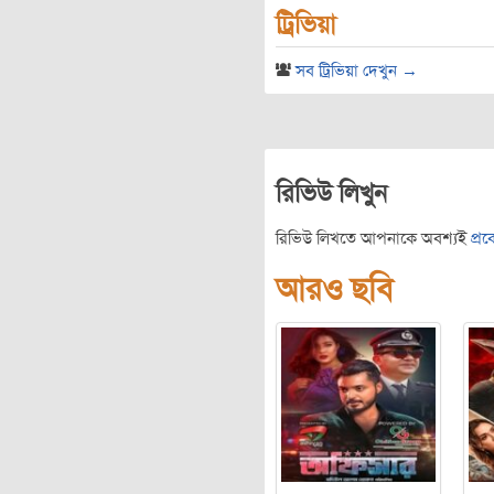
ট্রিভিয়া
সব ট্রিভিয়া দেখুন →
রিভিউ লিখুন
রিভিউ লিখতে আপনাকে অবশ্যই
প্র
আরও ছবি