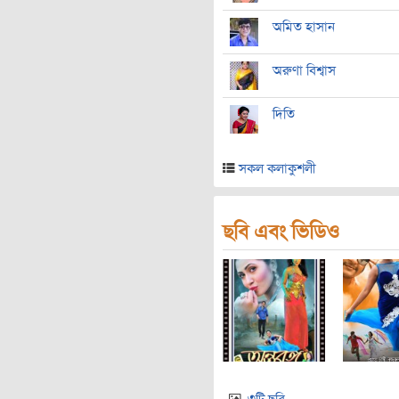
অমিত হাসান
অরুণা বিশ্বাস
দিতি
সকল কলাকুশলী
ছবি এবং ভিডিও