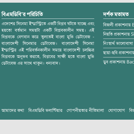
বিএমডিবি’র পরিচিতি
দর্শক মতামত
এদেশের সিনেমা ইন্ডাস্ট্রিতে একটি বিপ্লব ঘটতে যাচ্ছে এবং
বিজলী
প্রকাশনায়
হয়তো বর্তমান সময়টা একটি বিপ্লবকালীন সময়। এই
নিয়তি
প্রকাশনায়
S
বিপ্লবকে বেগবান করে তুলতেই বাংলা মুভি ডেটাবেজ -
বাংলাদেশী সিনেমার ডেটাবেজ। বাংলাদেশী সিনেমা
নিঃস্বার্থ ভালোবাসা
ইন্ডাস্ট্রির এই পরিবর্তনকালীন সময়ে বাংলাদেশী চলচ্চিত্র
ছায়া-ছবি
প্রকাশনা
বিপ্লবকে অনুভব করতে, বিপ্লবের সাক্ষী হতে বাংলা মুভি
ডুব
প্রকাশনায়
Bac
ডেটাবেজ এর সাথে থাকুন। ধন্যবাদ।
আমাদের কথা
বিএমডিবি ভলান্টিয়ার
গোপনীয়তার নীতিমালা
যোগাযোগ
বি