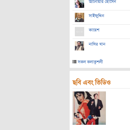
আনোয়ার হোসেন
সাইফুদ্দিন
কায়েশ
নাসির খান
সকল কলাকুশলী
ছবি এবং ভিডিও