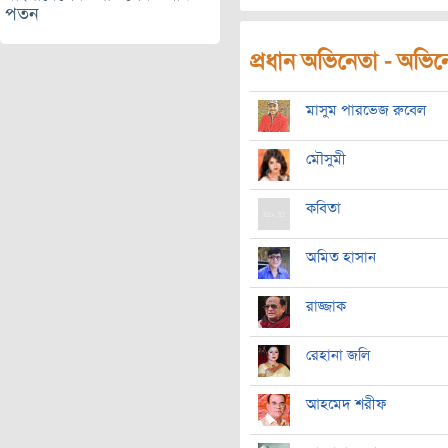
পতন
প্রধান অভিনেতা - অভিনেত
মাসুম পারভেজ রুবেল
মৌসুমী
কবিতা
অমিত হাসান
রাজ্জাক
রেহানা জলি
আহমেদ শরীফ