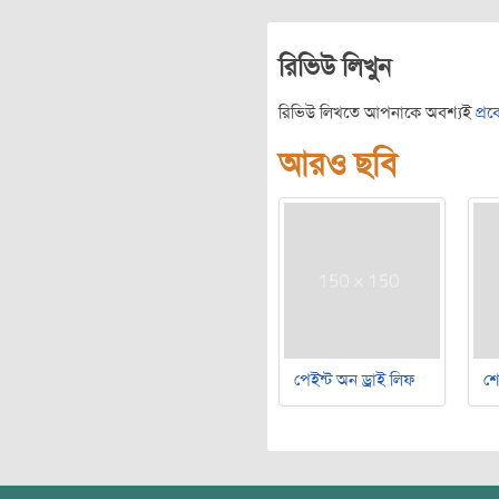
রিভিউ লিখুন
রিভিউ লিখতে আপনাকে অবশ্যই
প্র
আরও ছবি
পেইন্ট অন ড্রাই লিফ
শ