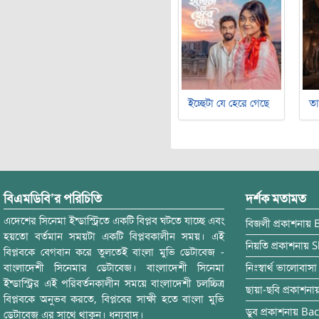
ইচ্ছেটা যে হেরে গেছে
ত
বিএমডিবি’র পরিচিতি
দর্শক মতামত
এদেশের সিনেমা ইন্ডাস্ট্রিতে একটি বিপ্লব ঘটতে যাচ্ছে এবং
বিজলী
প্রকাশনায়
হয়তো বর্তমান সময়টা একটি বিপ্লবকালীন সময়। এই
নিয়তি
প্রকাশনায়
S
বিপ্লবকে বেগবান করে তুলতেই বাংলা মুভি ডেটাবেজ -
বাংলাদেশী সিনেমার ডেটাবেজ। বাংলাদেশী সিনেমা
নিঃস্বার্থ ভালোবাসা
ইন্ডাস্ট্রির এই পরিবর্তনকালীন সময়ে বাংলাদেশী চলচ্চিত্র
ছায়া-ছবি
প্রকাশনা
বিপ্লবকে অনুভব করতে, বিপ্লবের সাক্ষী হতে বাংলা মুভি
ডুব
প্রকাশনায়
Bac
ডেটাবেজ এর সাথে থাকুন। ধন্যবাদ।