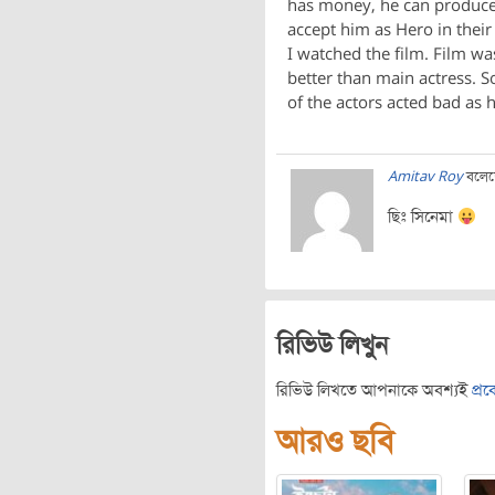
has money, he can produce a
accept him as Hero in their
I watched the film. Film w
better than main actress. S
of the actors acted bad as h
Amitav Roy
বলেছ
ছিঃ সিনেমা
রিভিউ লিখুন
রিভিউ লিখতে আপনাকে অবশ্যই
প্র
আরও ছবি