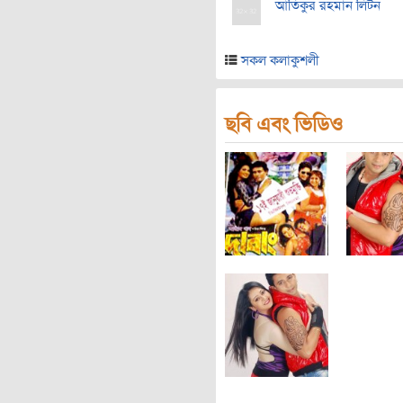
আতিকুর রহমান লিটন
সকল কলাকুশলী
ছবি এবং ভিডিও