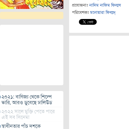
প্রযোজনাঃ
নাদিম নাফিম ফিল্মস
পরিবেশকঃ
মনোয়ারা ফিল্মস্‌
২০২১: বাণিজ্য থেকে শিল্পে
ভারি, আরও ডুবেছে ঢালিউড
২০২২ সালে মুক্তি পেতে পারে
এই সব সিনেমা
স্বাধীনতার পাঁচ দশকে