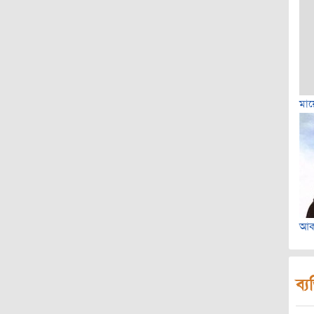
মায়
আকা
ব্য