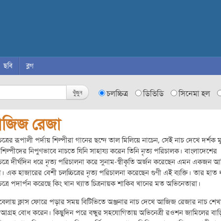
ছবি
ব্লগ
খুঁজুন
চলচ্চিত্র
ডিভিডি
সিনেমা হল
জিজ রেজা
চিত্রের রূপালী পর্দায় শিল্পীরা গানের ছন্দে তাল মিলিয়ে নাচেন, সেই নাচ দেখে দর্শক মু
শিল্পীদের নিপুণভাবে নাচতে যিনি সাহায্য করেন তিনি নৃত্য পরিচালক। বাংলাদেশের
চিত্রে দীর্ঘদিন ধরে নৃত্য পরিচালনা করে সুনাম-স্বীকৃতি অর্জন করেছেন এমন একজন
। এক হাজারের বেশী চলচ্চিত্রের নৃত্য পরিচালনা করেছেন গুণী এই ব্যক্তি। তার হাত 
চিত্রে পদার্পন করেছে কিং খান খ্যাত চিত্রনায়ক শাকিব খানের মত অভিনেতারা।
েলায় ক্লাস ফোরে পড়ার সময় বিটিভিতে অঞ্জনার নাচ দেখে আজিজ রেজার নাচ শেখ
ি আগ্রহ বোধ করেন। কিছুদিন পরে বন্ধুর সহযোগিতায় অভিনেত্রী রওশন জামিলের বা