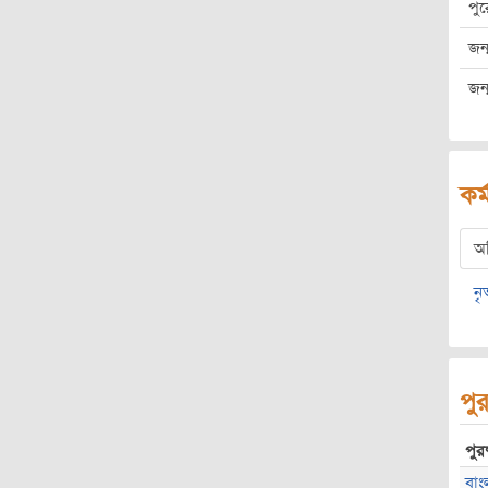
পু
জন্
জন্
কর্
অ
নৃ
পুর
পুরষ
বাং