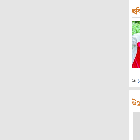
ছব
১
উল্