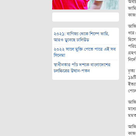
অবস্
জামি
কাজ
আজিজ
ধরে।
২০২১: বাণিজ্য থেকে শিল্পে ভারি,
হিসে
আরও ডুবেছে ঢালিউড
পরিচ
২০২২ সালে মুক্তি পেতে পারে এই সব
গ্রহ
সিনেমা
নির্
স্বাধীনতার পাঁচ দশকে বাংলাদেশের
নৃত্
চলচ্চিত্রের উত্থান-পতন
১৯টি
ইত্য
পেলে
আজিজ
মধ্য
মমতা
আজিজ
কাজ 