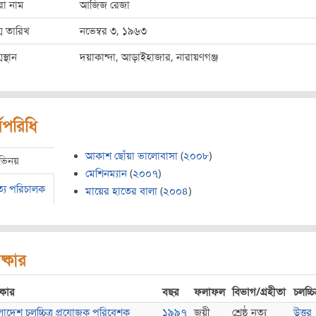
রো নাম
আজিজ রেজা
ম তারিখ
নভেম্বর ৩, ১৯৬৩
মস্থান
দয়াকান্দা, আড়াইহাজার, নারায়ণগঞ্জ
মপরিধি
আকাশ ছোঁয়া ভালোবাসা
(
২০০৮
)
ভিনয়
মেশিনম্যান
(
২০০৭
)
ত্য পরিচালক
মায়ের হাতের বালা
(
২০০৪
)
ষ্কার
্কার
বছর
ফলাফল
বিভাগ/গ্রহীতা
চলচ্চিত
লাদেশ চলচ্চিত্র প্রযোজক পরিবেশক
১৯৯৭
জয়ী
শ্রেষ্ঠ নৃত্য
উত্তর