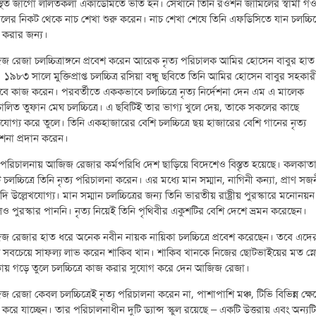
থিত জাগো ললিতকলা একাডেমিতে ভর্তি হন। সেখানে তিনি রওশন জামিলের স্বামী গ
লের নিকট থেকে নাচ শেখা শুরু করেন। নাচ শেখা শেষে তিনি এফডিসিতে যান চলচ্চিত্
 করার জন্য।
 রেজা চলচ্চিত্রাঙ্গনে প্রবেশ করেন আরেক নৃত্য পরিচালক আমির হোসেন বাবুর হাত
 ১৯৮৩ সালে মুক্তিপ্রাপ্ত চলচ্চিত্র রসিয়া বন্ধু ছবিতে তিনি আমির হোসেন বাবুর সহকার
বে কাজ করেন। পরবর্তীতে এককভাবে চলচ্চিত্রে নৃত্য নির্দেশনা দেন এম এ মালেক
ালিত তুফান মেঘ চলচ্চিত্রে। এ ছবিটিই তার ভাগ্য খুলে দেয়, তাকে সকলের কাছে
ণযোগ্য করে তুলে। তিনি একহাজারের বেশি চলচ্চিত্রে ছয় হাজারের বেশি গানের নৃত্য
দেশনা প্রদান করেন।
য পরিচালনায় আজিজ রেজার কর্মপরিধি দেশ ছাড়িয়ে বিদেশেও বিস্তৃত হয়েছে। কলকাত
 চলচ্চিত্রে তিনি নৃত্য পরিচালনা করেন। এর মধ্যে মান সম্মান, নাগিনী কন্যা, প্রাণ সজ
াদি উল্লেখযোগ্য। মান সম্মান চলচ্চিত্রের জন্য তিনি ভারতীয় রাষ্ট্রীয় পুরস্কারে মনোনয়ন
ও পুরস্কার পাননি। নৃত্য নিয়েই তিনি পৃথিবীর একুশটির বেশি দেশে ভ্রমন করেছেন।
 রেজার হাত ধরে অনেক নবীন নায়ক নায়িকা চলচ্চিত্রে প্রবেশ করেছেন। তবে এদে
ে সবচেয়ে সাফল্য লাভ করেন শাকিব খান। শাকিব খানকে নিজের ছোটভাইয়ের মত স্নে
য় গড়ে তুলে চলচ্চিত্রে কাজ করার সুযোগ করে দেন আজিজ রেজা।
 রেজা কেবল চলচ্চিত্রেই নৃত্য পরিচালনা করেন না, পাশাপাশি মঞ্চ, টিভি বিভিন্ন ক্ষেত
করে যাচ্ছেন। তার পরিচালনাধীন দুটি ড্যান্স স্কুল রয়েছে – একটি উত্তরায় এবং অন্যটি