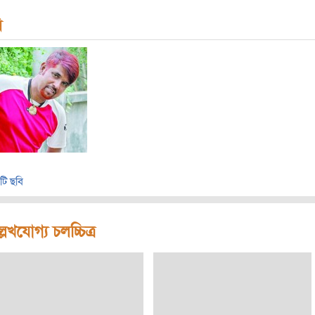
ি
টি ছবি
লেখযোগ্য চলচ্চিত্র