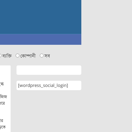
ব্যক্তি
কোম্পানী
সব
গ্ধ
[wordpress_social_login]
 আজিজ
ধরে
ার
ড়িতে