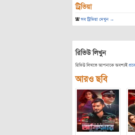
ট্রিভিয়া
সব ট্রিভিয়া দেখুন →
রিভিউ লিখুন
রিভিউ লিখতে আপনাকে অবশ্যই
প্র
আরও ছবি