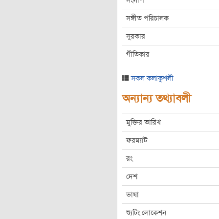
সংলাপ
সঙ্গীত পরিচালক
সুরকার
গীতিকার
সকল কলাকুশলী
অন্যান্য তথ্যাবলী
মুক্তির তারিখ
ফরম্যাট
রং
দেশ
ভাষা
শ্যুটিং লোকেশন