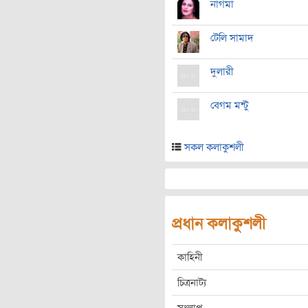
নাগমা
টেলি সামাদ
দুলারী
বেগম মন্টু
সকল কলাকুশলী
প্রধান কলাকুশলী
কাহিনী
চিত্রনাট্য