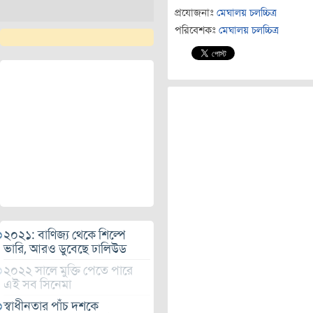
প্রযোজনাঃ
মেঘালয় চলচ্চিত্র
পরিবেশকঃ
মেঘালয় চলচ্চিত্র
২০২১: বাণিজ্য থেকে শিল্পে
ভারি, আরও ডুবেছে ঢালিউড
২০২২ সালে মুক্তি পেতে পারে
এই সব সিনেমা
স্বাধীনতার পাঁচ দশকে