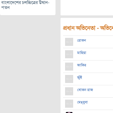
বাংলাদেশের চলচ্চিত্রের উত্থান-
পতন
প্রধান অভিনেতা - অভিনেত
রোকন
মাহিয়া
জাকির
জুঁই
খোকন রাজ
মেহ্‌বুবা