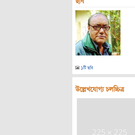
ছবি
১টি ছবি
উল্লেখযোগ্য চলচ্চিত্র