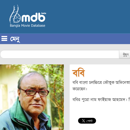
মেনু
Skip to content
খুঁজুন
ববি
ববি বাংলা চলচ্চিত্রে কৌতুক অভিনেত
করেছেন।
ববির পুরো নাম ফাইয়াজ আহমেদ। তি