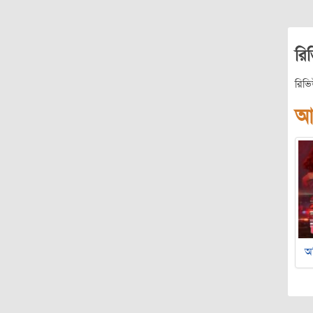
রি
রিভ
আ
অ