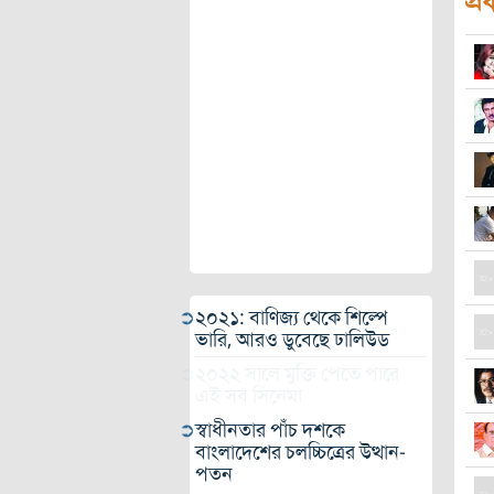
প্র
২০২১: বাণিজ্য থেকে শিল্পে
ভারি, আরও ডুবেছে ঢালিউড
২০২২ সালে মুক্তি পেতে পারে
এই সব সিনেমা
স্বাধীনতার পাঁচ দশকে
বাংলাদেশের চলচ্চিত্রের উত্থান-
পতন