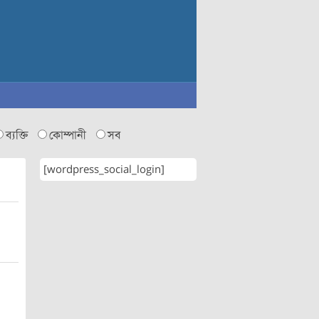
ব্যক্তি
কোম্পানী
সব
[wordpress_social_login]