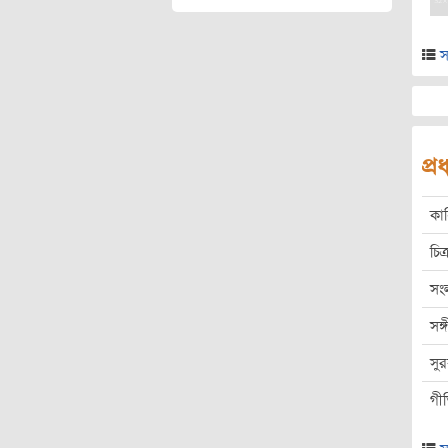
স
প্
কা
চিত্
সং
সঙ
সু
গী