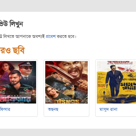
ভিউ লিখুন
িউ লিখতে আপনাকে অবশ্যই
প্রবেশ
করতে হবে।
রও ছবি
ফিসার
তছনছ
মাসুদ রানা