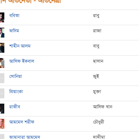
ধান অভিনেতা - অভিনেত্রী
ববিতা
রাবু
জসিম
রাজা
শাহীন আলম
বাবু
আসিফ ইকবাল
হাসান
সোনিয়া
জুই
প্রিয়াংকা
মুক্তা
রাজীব
আসিফ খান
আহমেদ শরীফ
চৌধুরী
জাহানারা আহমেদ
দাদীমা