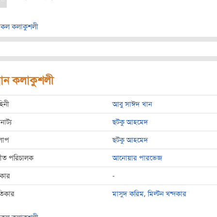
কল কলাকুশলী
রধান কলাকুশলী
হিনী
আবু সাঈদ খান
রনাট্য
ছটকু আহমেদ
লাপ
ছটকু আহমেদ
্গীত পরিচালক
আনোয়ার পারভেজ
রকার
-
তিকার
মাসুদ করিম
,
মিল্টন খন্দকার