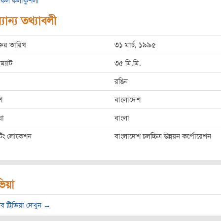
কল কলাকুশলী
যান্য তথ্যাবলী
্তির তারিখ
৩১ মার্চ, ১৯৯৫
ম্যাট
৩৫ মি.মি.
রঙিন
শ
বাংলাদেশ
ষা
বাংলা
ুটিং লোকেশন
বাংলাদেশ চলচ্চিত্র উন্নয়ন কর্পোরেশন
িভিয়া
ব ট্রিভিয়া দেখুন →