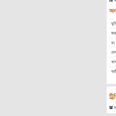
স
অন্
মুক
ফর
রং
দে
ভা
শ্য
ট্র
স