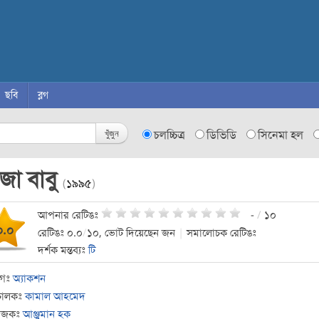
ছবি
ব্লগ
খুঁজুন
চলচ্চিত্র
ডিভিডি
সিনেমা হল
জা বাবু
(
১৯৯৫
)
আপনার রেটিঙঃ
-
/
১০
০.০
রেটিঙঃ ০.০
/
১০, ভোট দিয়েছেন জন
|
সমালোচক রেটিঙঃ
দর্শক মন্তব্যঃ
টি
াগঃ
অ্যাকশন
চালকঃ
কামাল আহমেদ
যোজকঃ
আঞ্জুমান হক