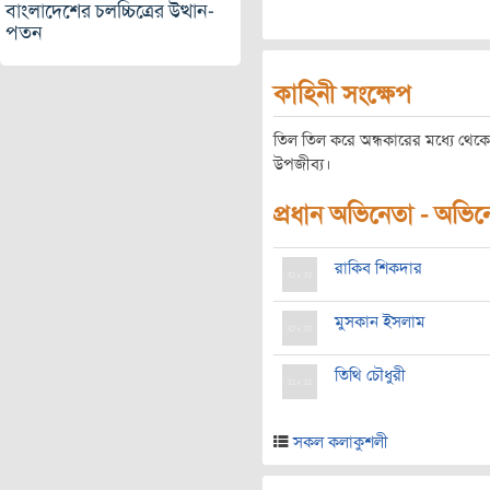
বাংলাদেশের চলচ্চিত্রের উত্থান-
পতন
কাহিনী সংক্ষেপ
তিল তিল করে অন্ধকারের মধ্যে থেক
উপজীব্য।
প্রধান অভিনেতা - অভিনেত
রাকিব শিকদার
মুসকান ইসলাম
তিথি চৌধুরী
সকল কলাকুশলী