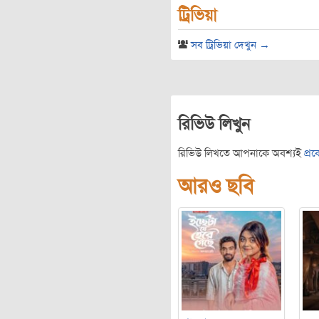
ট্রিভিয়া
সব ট্রিভিয়া দেখুন →
রিভিউ লিখুন
রিভিউ লিখতে আপনাকে অবশ্যই
প্র
আরও ছবি