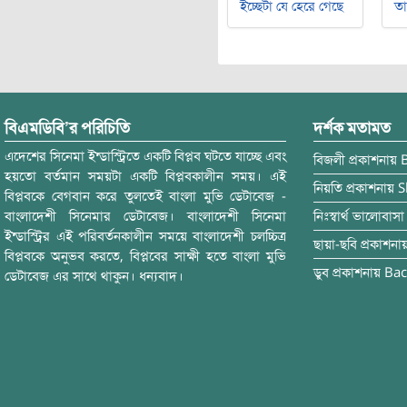
ইচ্ছেটা যে হেরে গেছে
ত
বিএমডিবি’র পরিচিতি
দর্শক মতামত
এদেশের সিনেমা ইন্ডাস্ট্রিতে একটি বিপ্লব ঘটতে যাচ্ছে এবং
বিজলী
প্রকাশনায়
হয়তো বর্তমান সময়টা একটি বিপ্লবকালীন সময়। এই
নিয়তি
প্রকাশনায়
S
বিপ্লবকে বেগবান করে তুলতেই বাংলা মুভি ডেটাবেজ -
বাংলাদেশী সিনেমার ডেটাবেজ। বাংলাদেশী সিনেমা
নিঃস্বার্থ ভালোবাসা
ইন্ডাস্ট্রির এই পরিবর্তনকালীন সময়ে বাংলাদেশী চলচ্চিত্র
ছায়া-ছবি
প্রকাশনা
বিপ্লবকে অনুভব করতে, বিপ্লবের সাক্ষী হতে বাংলা মুভি
ডুব
প্রকাশনায়
Bac
ডেটাবেজ এর সাথে থাকুন। ধন্যবাদ।