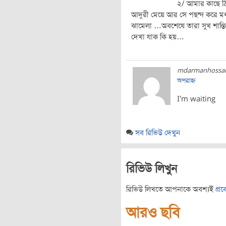
২/ আমার কাছে ঠ
আদুরী মেয়ে আর সে পছন্দ করে মধ্
ঝামেলা …অবশেষে তারা সুখ শান
দেখা যাক কি হয়…
mdarmanhossai
অপরাহ্ন
I’m waiting
সব রিভিউ দেখুন
রিভিউ লিখুন
রিভিউ লিখতে আপনাকে অবশ্যই
প্র
আরও ছবি