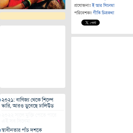
প্রযোজনাঃ
ই আর সিনেমা
পরিবেশকঃ
গীতি চিত্রকথা
২০২১: বাণিজ্য থেকে শিল্পে
ভারি, আরও ডুবেছে ঢালিউড
২০২২ সালে মুক্তি পেতে পারে
এই সব সিনেমা
স্বাধীনতার পাঁচ দশকে