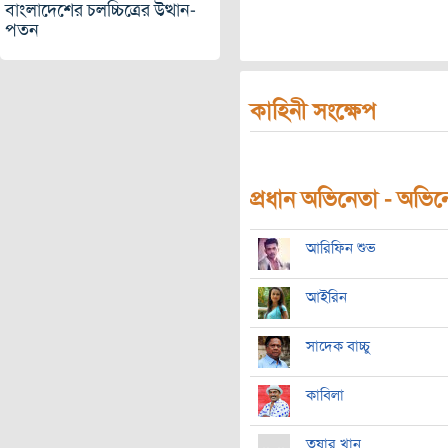
বাংলাদেশের চলচ্চিত্রের উত্থান-
পতন
কাহিনী সংক্ষেপ
Bhalobasha Zindabad
প্রধান অভিনেতা - অভিনেত
আরিফিন শুভ
আইরিন
সাদেক বাচ্চু
কাবিলা
তুষার খান