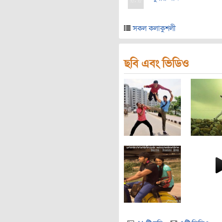
সকল কলাকুশলী
ছবি এবং ভিডিও